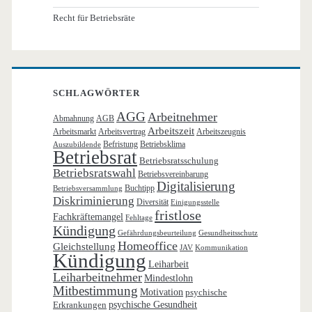
Recht für Betriebsräte
SCHLAGWÖRTER
AGG
Arbeitnehmer
Abmahnung
AGB
Arbeitszeit
Arbeitsmarkt
Arbeitsvertrag
Arbeitszeugnis
Befristung
Betriebsklima
Auszubildende
Betriebsrat
Betriebsratsschulung
Betriebsratswahl
Betriebsvereinbarung
Digitalisierung
Buchtipp
Betriebsversammlung
Diskriminierung
Diversität
Einigungsstelle
fristlose
Fachkräftemangel
Fehltage
Kündigung
Gefährdungsbeurteilung
Gesundheitsschutz
Homeoffice
Gleichstellung
JAV
Kommunikation
Kündigung
Leiharbeit
Leiharbeitnehmer
Mindestlohn
Mitbestimmung
Motivation
psychische
Erkrankungen
psychische Gesundheit