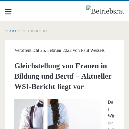
START
>
WSI-BERICHT
Schlagwort:
Veröffentlicht 25. Februar 2022 von
Paul Wessels
<span>WSI-
Gleichstellung von Frauen in
Bericht</span>
Bildung und Beruf – Aktueller
WSI-Bericht liegt vor
Da
s
Wir
tsc