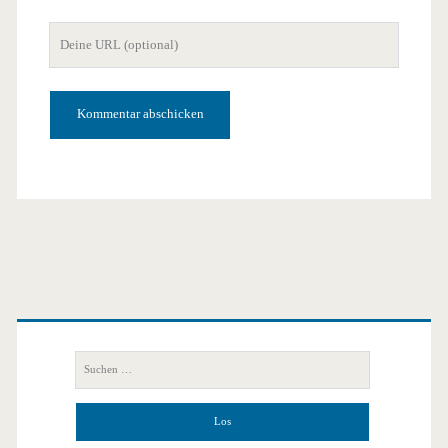
Mail-
Deine
Adresse
Website-
URL
Primäre
Seitenleiste
Suchen
nach: