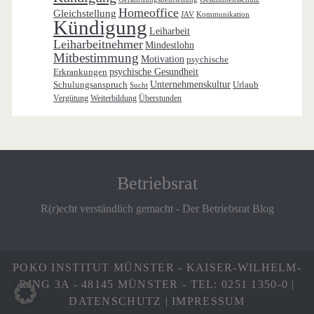
Homeoffice
Gleichstellung
JAV
Kommunikation
Kündigung
Leiharbeit
Leiharbeitnehmer
Mindestlohn
Mitbestimmung
Motivation
psychische
Erkrankungen
psychische Gesundheit
Schulungsanspruch
Unternehmenskultur
Urlaub
Sucht
Vergütung
Weiterbildung
Überstunden
Betriebsrat
R(r)echt verständlich gemacht - Der Betriebsrat Blog
POKO INSTITUT MÜNSTER - KAISER-WILHELM-
RING 3A - 48145 MÜNSTER - TEL: 0251 1350-0 |
DATENSCHUTZ
|
IMPRESSUM