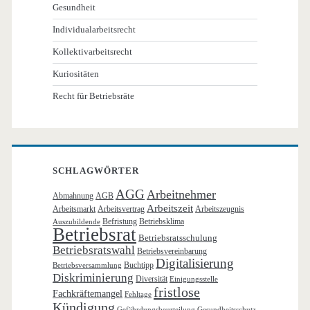
Gesundheit
Individualarbeitsrecht
Kollektivarbeitsrecht
Kuriositäten
Recht für Betriebsräte
SCHLAGWÖRTER
AGG
Arbeitnehmer
Abmahnung
AGB
Arbeitszeit
Arbeitsmarkt
Arbeitsvertrag
Arbeitszeugnis
Befristung
Betriebsklima
Auszubildende
Betriebsrat
Betriebsratsschulung
Betriebsratswahl
Betriebsvereinbarung
Digitalisierung
Buchtipp
Betriebsversammlung
Diskriminierung
Diversität
Einigungsstelle
fristlose
Fachkräftemangel
Fehltage
Kündigung
Gefährdungsbeurteilung
Gesundheitsschutz