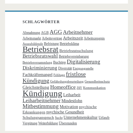
SCHLAGWÖRTER
AGG
Arbeitnehmer
Abmahnung
AGB
Arbeitszeit
Arbeitsmarkt
Arbeitsvertrag
Arbeitszeugnis
Befristung
Betriebsklima
Auszubildende
Betriebsrat
Betriebsratsschulung
Betriebsratswahl
Betriebsvereinbarung
Digitalisierung
Buchtipp
Betriebsversammlung
Diskriminierung
Diversität
Einigungsstelle
fristlose
Fachkräftemangel
Fehltage
Kündigung
Gefährdungsbeurteilung
Gesundheitsschutz
Homeoffice
Gleichstellung
JAV
Kommunikation
Kündigung
Leiharbeit
Leiharbeitnehmer
Mindestlohn
Mitbestimmung
Motivation
psychische
Erkrankungen
psychische Gesundheit
Schulungsanspruch
Unternehmenskultur
Urlaub
Sucht
Vergütung
Weiterbildung
Überstunden