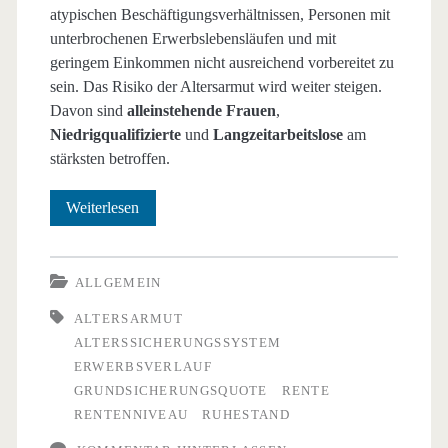
atypischen Beschäftigungsverhältnissen, Personen mit
unterbrochenen Erwerbslebensläufen und mit
geringem Einkommen nicht ausreichend vorbereitet zu
sein. Das Risiko der Altersarmut wird weiter steigen.
Davon sind
alleinstehende Frauen
,
Niedrigqualifizierte
und
Langzeitarbeitslose
am
stärksten betroffen.
Das
Weiterlesen
Risiko
der
ALLGEMEIN
Altersarmut
ALTERSARMUT
ALTERSSICHERUNGSSYSTEM
steigt
ERWERBSVERLAUF
GRUNDSICHERUNGSQUOTE
RENTE
RENTENNIVEAU
RUHESTAND