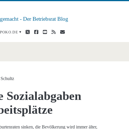
 gemacht - Der Betriebsrat Blog
twitter
facebook
youtube
rss
E-
POKO.DE
Mail
u</span>
 Schultz
e Sozialabgaben
eitsplätze
urtenraten sinken, die Bevölkerung wird immer älter,