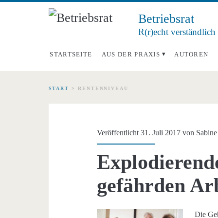
Betriebsrat
R(r)echt verständlich
STARTSEITE
AUS DER PRAXIS
AUTOREN
START
>
RENTENNIVEAU
Schlagwort:
<span>Rentennivea
Veröffentlicht 31. Juli 2017 von
Sabine
Explodierend
gefährden Arb
Die Geb