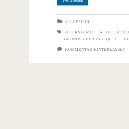
Weiterlesen
Risiko
der
ALLGEMEIN
Altersarmut
ALTERSARMUT
ALTERSSICH
GRUNDSICHERUNGSQUOTE
R
steigt
KOMMENTAR HINTERLASSEN