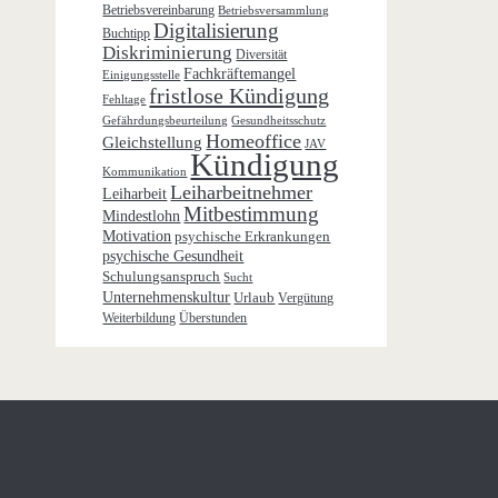
Betriebsvereinbarung
Betriebsversammlung
Digitalisierung
Buchtipp
Diskriminierung
Diversität
Fachkräftemangel
Einigungsstelle
fristlose Kündigung
Fehltage
Gefährdungsbeurteilung
Gesundheitsschutz
Homeoffice
Gleichstellung
JAV
Kündigung
Kommunikation
Leiharbeitnehmer
Leiharbeit
Mitbestimmung
Mindestlohn
Motivation
psychische Erkrankungen
psychische Gesundheit
Schulungsanspruch
Sucht
Unternehmenskultur
Urlaub
Vergütung
Weiterbildung
Überstunden