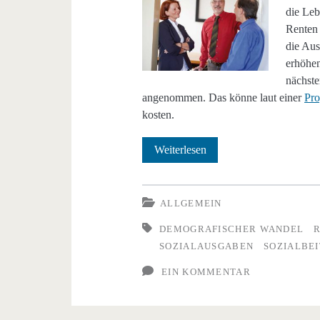
die Leb
Renten 
die Aus
erhöhen
nächste
angenommen. Das könne laut einer
Pro
kosten.
Explodierende
Weiterlesen
Sozialabgaben
gefährden
ALLGEMEIN
Arbeitsplätze
DEMOGRAFISCHER WANDEL
SOZIALAUSGABEN
SOZIALBE
EIN KOMMENTAR