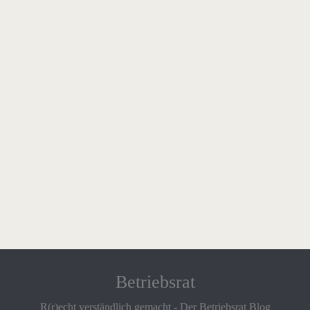
Betriebsrat
R(r)echt verständlich gemacht - Der Betriebsrat Blog