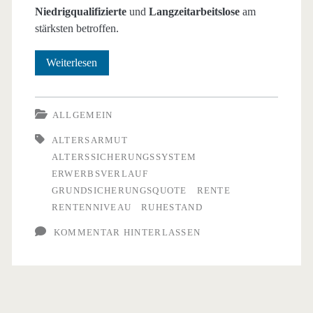
Niedrigqualifizierte
und
Langzeitarbeitslose
am
stärksten betroffen.
Das
Weiterlesen
Risiko
der
ALLGEMEIN
Altersarmut
ALTERSARMUT
ALTERSSICHERUNGSSYSTEM
steigt
ERWERBSVERLAUF
GRUNDSICHERUNGSQUOTE
RENTE
RENTENNIVEAU
RUHESTAND
KOMMENTAR HINTERLASSEN