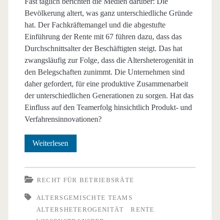
Fast täglich berichten die Medien darüber: Die
Bevölkerung altert, was ganz unterschiedliche Gründe
hat. Der Fachkräftemangel und die abgestufte
Einführung der Rente mit 67 führen dazu, dass das
Durchschnittsalter der Beschäftigten steigt. Das hat
zwangsläufig zur Folge, dass die Altersheterogenität in
den Belegschaften zunimmt. Die Unternehmen sind
daher gefordert, für eine produktive Zusammenarbeit
der unterschiedlichen Generationen zu sorgen. Hat das
Einfluss auf den Teamerfolg hinsichtlich Produkt- und
Verfahrensinnovationen?
Altersgemischte
Weiterlesen
Teams
und
RECHT FÜR BETRIEBSRÄTE
betriebliche
ALTERSGEMISCHTE TEAMS
ALTERSHETEROGENITÄT
RENTE
Innovationsfähigkeit