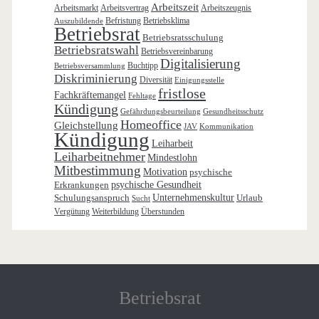
Arbeitszeit
Arbeitsmarkt
Arbeitsvertrag
Arbeitszeugnis
Befristung
Betriebsklima
Auszubildende
Betriebsrat
Betriebsratsschulung
Betriebsratswahl
Betriebsvereinbarung
Digitalisierung
Buchtipp
Betriebsversammlung
Diskriminierung
Diversität
Einigungsstelle
fristlose
Fachkräftemangel
Fehltage
Kündigung
Gefährdungsbeurteilung
Gesundheitsschutz
Homeoffice
Gleichstellung
JAV
Kommunikation
Kündigung
Leiharbeit
Leiharbeitnehmer
Mindestlohn
Mitbestimmung
Motivation
psychische
Erkrankungen
psychische Gesundheit
Schulungsanspruch
Unternehmenskultur
Urlaub
Sucht
Vergütung
Weiterbildung
Überstunden
Betriebsrat