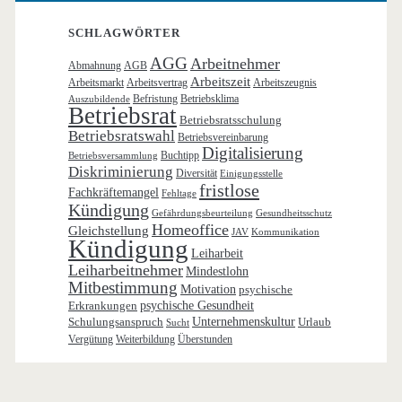
SCHLAGWÖRTER
AGG
Arbeitnehmer
Abmahnung
AGB
Arbeitszeit
Arbeitsmarkt
Arbeitsvertrag
Arbeitszeugnis
Befristung
Betriebsklima
Auszubildende
Betriebsrat
Betriebsratsschulung
Betriebsratswahl
Betriebsvereinbarung
Digitalisierung
Buchtipp
Betriebsversammlung
Diskriminierung
Diversität
Einigungsstelle
fristlose
Fachkräftemangel
Fehltage
Kündigung
Gefährdungsbeurteilung
Gesundheitsschutz
Homeoffice
Gleichstellung
JAV
Kommunikation
Kündigung
Leiharbeit
Leiharbeitnehmer
Mindestlohn
Mitbestimmung
Motivation
psychische
Erkrankungen
psychische Gesundheit
Schulungsanspruch
Unternehmenskultur
Urlaub
Sucht
Vergütung
Weiterbildung
Überstunden