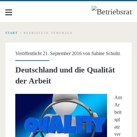
START
>
BEFRISTETE VERTRÄGE
Schlagwort:
Veröffentlicht 21. September 2016 von
Sabine Schultz
<span>befristete
Deutschland und die Qualität
Verträge</span>
der Arbeit
Am
Ar
beit
spl
atz
ver