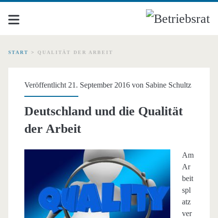
START
>
QUALITÄT DER ARBEIT
Schlagwort:
Veröffentlicht 21. September 2016 von
Sabine Schultz
<span>Qualität
Deutschland und die Qualität
der
der Arbeit
Arbeit</span>
Am
Ar
beit
spl
atz
ver