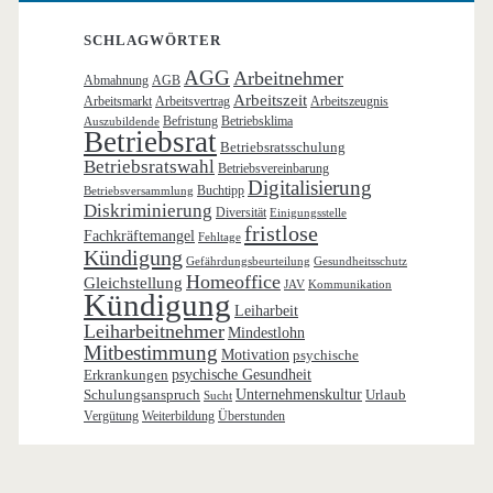
SCHLAGWÖRTER
AGG
Arbeitnehmer
Abmahnung
AGB
Arbeitszeit
Arbeitsmarkt
Arbeitsvertrag
Arbeitszeugnis
Befristung
Betriebsklima
Auszubildende
Betriebsrat
Betriebsratsschulung
Betriebsratswahl
Betriebsvereinbarung
Digitalisierung
Buchtipp
Betriebsversammlung
Diskriminierung
Diversität
Einigungsstelle
fristlose
Fachkräftemangel
Fehltage
Kündigung
Gefährdungsbeurteilung
Gesundheitsschutz
Homeoffice
Gleichstellung
JAV
Kommunikation
Kündigung
Leiharbeit
Leiharbeitnehmer
Mindestlohn
Mitbestimmung
Motivation
psychische
Erkrankungen
psychische Gesundheit
Schulungsanspruch
Unternehmenskultur
Urlaub
Sucht
Vergütung
Weiterbildung
Überstunden