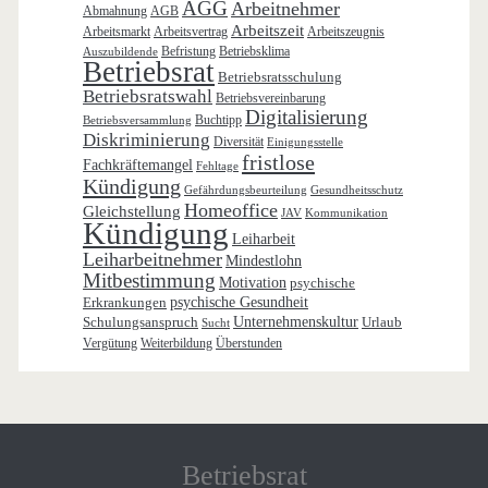
AGG
Arbeitnehmer
Abmahnung
AGB
Arbeitszeit
Arbeitsmarkt
Arbeitsvertrag
Arbeitszeugnis
Befristung
Betriebsklima
Auszubildende
Betriebsrat
Betriebsratsschulung
Betriebsratswahl
Betriebsvereinbarung
Digitalisierung
Buchtipp
Betriebsversammlung
Diskriminierung
Diversität
Einigungsstelle
fristlose
Fachkräftemangel
Fehltage
Kündigung
Gefährdungsbeurteilung
Gesundheitsschutz
Homeoffice
Gleichstellung
JAV
Kommunikation
Kündigung
Leiharbeit
Leiharbeitnehmer
Mindestlohn
Mitbestimmung
Motivation
psychische
Erkrankungen
psychische Gesundheit
Schulungsanspruch
Unternehmenskultur
Urlaub
Sucht
Vergütung
Weiterbildung
Überstunden
Betriebsrat