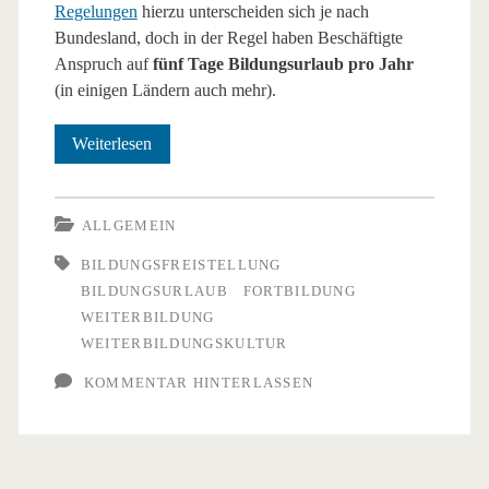
Regelungen
hierzu unterscheiden sich je nach
Bundesland, doch in der Regel haben Beschäftigte
Anspruch auf
fünf Tage Bildungsurlaub pro Jahr
(in einigen Ländern auch mehr).
Bildungsurlaub
Weiterlesen
–
Ein
ALLGEMEIN
unterschätztes
BILDUNGSFREISTELLUNG
BILDUNGSURLAUB
FORTBILDUNG
Recht
WEITERBILDUNG
für
WEITERBILDUNGSKULTUR
Ihre
KOMMENTAR HINTERLASSEN
Belegschaft