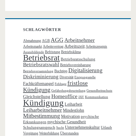
SCHLAGWÖRTER
AGG
Arbeitnehmer
Abmahnung
AGB
Arbeitszeit
Arbeitsmarkt
Arbeitsvertrag
Arbeitszeugnis
Befristung
Betriebsklima
Auszubildende
Betriebsrat
Betriebsratsschulung
Betriebsratswahl
Betriebsvereinbarung
Digitalisierung
Buchtipp
Betriebsversammlung
Diskriminierung
Diversität
Einigungsstelle
fristlose
Fachkräftemangel
Fehltage
Kündigung
Gefährdungsbeurteilung
Gesundheitsschutz
Homeoffice
Gleichstellung
JAV
Kommunikation
Kündigung
Leiharbeit
Leiharbeitnehmer
Mindestlohn
Mitbestimmung
Motivation
psychische
Erkrankungen
psychische Gesundheit
Schulungsanspruch
Unternehmenskultur
Urlaub
Sucht
Vergütung
Weiterbildung
Überstunden