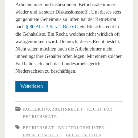
Arbeitnehmer und insbesondere Betriebsräte immer
wieder und ist steter Diskussionsstoff . Um dieses stets
gut gehütete Geheimnis zu lüften hat der Betriebsrat
nach
§ 80 Abs. 2 Satz 2 BetrVG
ein Einsichtsrecht in
die Gehaltsliste. Ein Recht, welches nicht wirklich oft
wahrgenommen wird. Dennoch, dieses Recht besteht.
Nicht selten möchten auch die Arbeitnehmer nicht
unbedingt ihre Gehälter offen legen. Mit einem solchen
Fall hatte sich auch das Landesarbeitsgericht
Niedersachsen zu beschäftigen.
Gehaltsliste
Weiterlesen
–
Einsichtsrecht
KOLLEKTIVARBEITSRECHT
RECHT FÜR
BETRIEBSRÄTE
des
BETRIEBSRAT
BRUTTOLOHNLISTEN
Betriebsrats
EINSICHTSRECHT
GEHALTSLISTEN