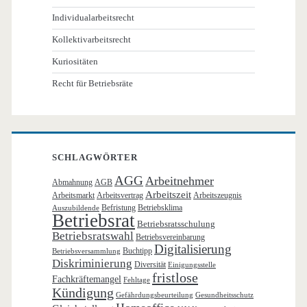
Individualarbeitsrecht
Kollektivarbeitsrecht
Kuriositäten
Recht für Betriebsräte
SCHLAGWÖRTER
AGG
Arbeitnehmer
Abmahnung
AGB
Arbeitszeit
Arbeitsmarkt
Arbeitsvertrag
Arbeitszeugnis
Befristung
Betriebsklima
Auszubildende
Betriebsrat
Betriebsratsschulung
Betriebsratswahl
Betriebsvereinbarung
Digitalisierung
Buchtipp
Betriebsversammlung
Diskriminierung
Diversität
Einigungsstelle
fristlose
Fachkräftemangel
Fehltage
Kündigung
Gefährdungsbeurteilung
Gesundheitsschutz