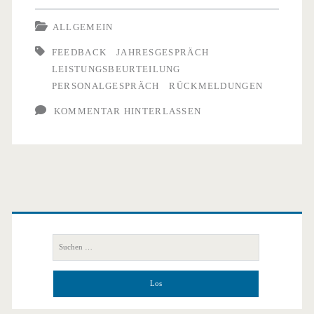
den
ALLGEMEIN
Arbeitgeber
FEEDBACK
JAHRESGESPRÄCH
LEISTUNGSBEURTEILUNG
–
PERSONALGESPRÄCH
RÜCKMELDUNGEN
auch
KOMMENTAR HINTERLASSEN
in
Krisenzeiten
bitte!
Primäre
Seitenleiste
Suchen
nach: