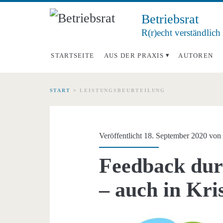
Betriebsrat
R(r)echt verständlich
STARTSEITE
AUS DER PRAXIS
AUTOREN
START
>
LEISTUNGSBEURTEILUNG
Schlagwort:
<span>Leistungsbeu
Veröffentlicht 18. September 2020 vo
Feedback dur
– auch in Kris