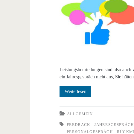
Leistungsbeurteilungen sind also auch
ein Jahresgespräch nicht aus, Sie hätte
Feedback
Weiterlesen
durch
den
ALLGEMEIN
Arbeitgeber
FEEDBACK
JAHRESGESPRÄCH
PERSONALGESPRÄCH
RÜCKM