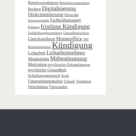
Betriebsvereinbarung
Betriebsversammlung
Digitalisierung
Buchtipp
Diskriminierung
Diversität
Fachkräftemangel
Einigungsstelle
fristlose Kündigung
Fehltage
Gefährdungsbeurteilung
Gesundheitsschutz
Homeoffice
Gleichstellung
JAV
Kündigung
Kommunikation
Leiharbeitnehmer
Leiharbeit
Mitbestimmung
Mindestlohn
Motivation
psychische Erkrankungen
psychische Gesundheit
Schulungsanspruch
Sucht
Unternehmenskultur
Urlaub
Vergütung
Weiterbildung
Überstunden