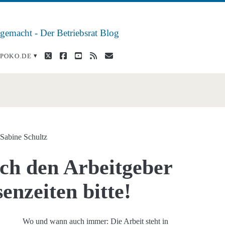
 gemacht - Der Betriebsrat Blog
twitter
facebook
youtube
rss
E-
POKO.DE
Mail
rteilung</span>
n
Sabine Schultz
ch den Arbeitgeber
enzeiten bitte!
Wo und wann auch immer: Die Arbeit steht in