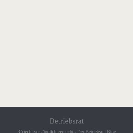
Betriebsrat
R(r)echt verständlich gemacht - Der Betriebsrat Blog