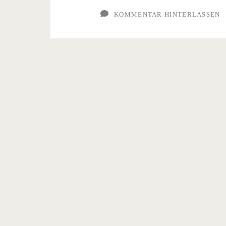
–
KOMMENTAR HINTERLASSEN
auch
in
Krisenzeiten
bitte!