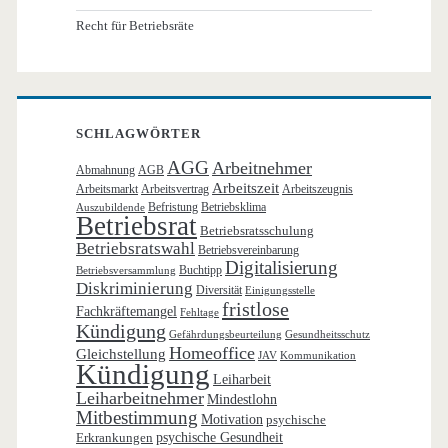
Recht für Betriebsräte
SCHLAGWÖRTER
AGG
Arbeitnehmer
Abmahnung
AGB
Arbeitszeit
Arbeitsmarkt
Arbeitsvertrag
Arbeitszeugnis
Befristung
Betriebsklima
Auszubildende
Betriebsrat
Betriebsratsschulung
Betriebsratswahl
Betriebsvereinbarung
Digitalisierung
Buchtipp
Betriebsversammlung
Diskriminierung
Diversität
Einigungsstelle
fristlose
Fachkräftemangel
Fehltage
Kündigung
Gefährdungsbeurteilung
Gesundheitsschutz
Homeoffice
Gleichstellung
JAV
Kommunikation
Kündigung
Leiharbeit
Leiharbeitnehmer
Mindestlohn
Mitbestimmung
Motivation
psychische
Erkrankungen
psychische Gesundheit