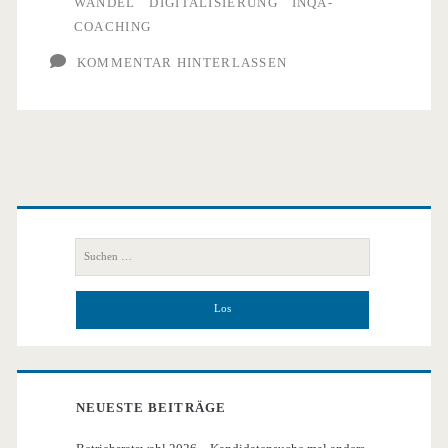
WANDEL
DIGITALISIERUNG
INQA-
der
COACHING
digitalen
KOMMENTAR HINTERLASSEN
Transformation
in
KMU
Primäre
Seitenleiste
Suchen
nach:
NEUESTE BEITRÄGE