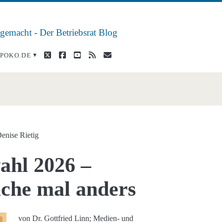
 gemacht - Der Betriebsrat Blog
twitter
facebook
youtube
rss
E-
POKO.DE
Mail
uche</span>
enise Rietig
ahl 2026 –
che mal anders
von Dr. Gottfried Linn; Medien- und