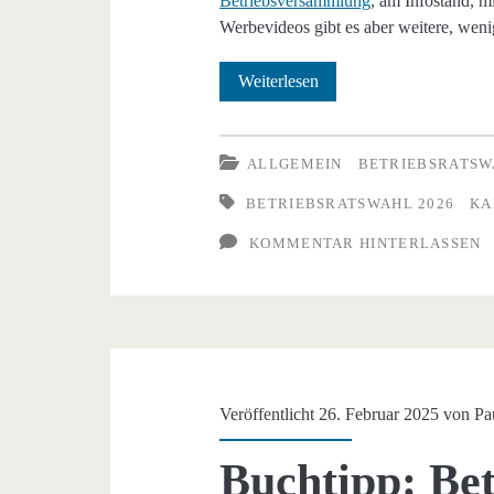
Betriebsversammlung
, am Infostand, m
Werbevideos gibt es aber weitere, weni
Betriebsratswahl
Weiterlesen
2026
–
ALLGEMEIN
BETRIEBSRATSW
Kandidatensuche
BETRIEBSRATSWAHL 2026
KA
mal
KOMMENTAR HINTERLASSEN
anders
Veröffentlicht 26. Februar 2025 von
Pa
Buchtipp: Bet