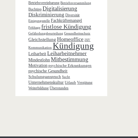
Betriebsvereinbarung
Betriebsversammlung
Digitalisierung
Buchtipp
Diskriminierung
Diversität
Fachkräftemangel
Einigungsstelle
fristlose Kündigung
Fehltage
Gefährdungsbeurteilung
Gesundheitsschutz
Homeoffice
Gleichstellung
JAV
Kündigung
Kommunikation
Leiharbeitnehmer
Leiharbeit
Mitbestimmung
Mindestlohn
Motivation
psychische Erkrankungen
psychische Gesundheit
Schulungsanspruch
Sucht
Unternehmenskultur
Urlaub
Vergütung
Weiterbildung
Überstunden