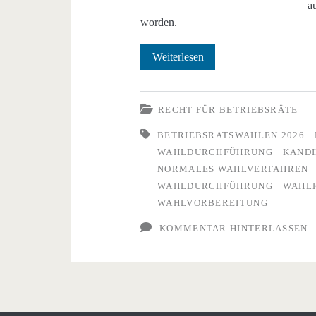
a
worden.
Buchtipp:
Weiterlesen
Betriebsratswahl
–
RECHT FÜR BETRIEBSRÄTE
Handbuch
BETRIEBSRATSWAHLEN 2026
WAHLDURCHFÜHRUNG
KAND
zur
NORMALES WAHLVERFAHREN
fehlerfreien
WAHLDURCHFÜHRUNG
WAHL
WAHLVORBEREITUNG
Wahldurchführung
KOMMENTAR HINTERLASSEN