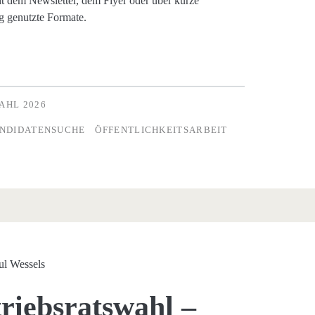
it dem Newsletter, dem Flyer oder über kurze
g genutzte Formate.
AHL 2026
NDIDATENSUCHE
ÖFFENTLICHKEITSARBEIT
ul Wessels
riebsratswahl –