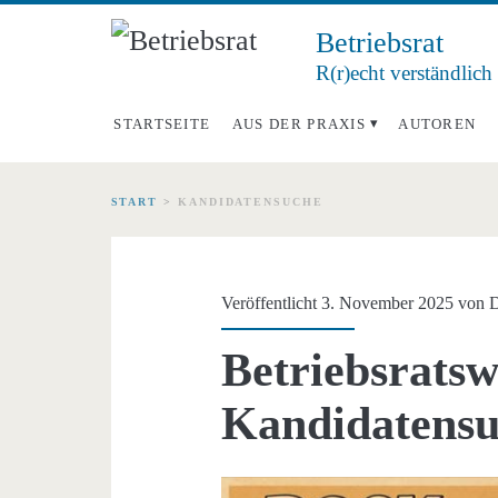
Betriebsrat
R(r)echt verständlich
STARTSEITE
AUS DER PRAXIS
AUTOREN
START
>
KANDIDATENSUCHE
Schlagwort:
<span>Kandidatens
Veröffentlicht 3. November 2025 von
D
Betriebsratsw
Kandidatensu