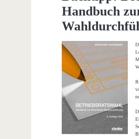
Handbuch zur
Wahldurchfü
D
L
M
W
R
v
n
D
E
S
B