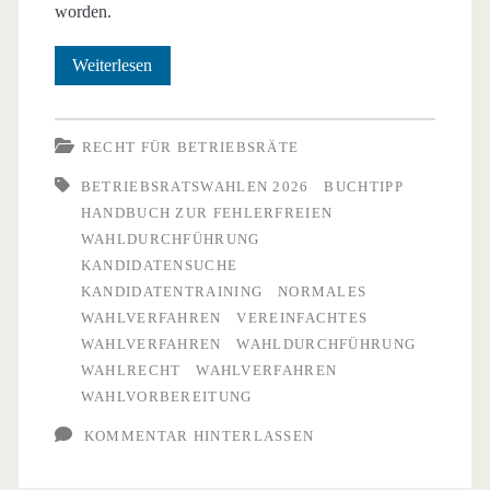
worden.
Buchtipp:
Weiterlesen
Betriebsratswahl
–
RECHT FÜR BETRIEBSRÄTE
Handbuch
BETRIEBSRATSWAHLEN 2026
BUCHTIPP
HANDBUCH ZUR FEHLERFREIEN
zur
WAHLDURCHFÜHRUNG
fehlerfreien
KANDIDATENSUCHE
KANDIDATENTRAINING
NORMALES
Wahldurchführung
WAHLVERFAHREN
VEREINFACHTES
WAHLVERFAHREN
WAHLDURCHFÜHRUNG
WAHLRECHT
WAHLVERFAHREN
WAHLVORBEREITUNG
KOMMENTAR HINTERLASSEN