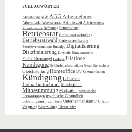
SCHLAGWÖRTER
AGG
Arbeitnehmer
Abmahnung
AGB
Arbeitszeit
Arbeitsmarkt
Arbeitsvertrag
Arbeitszeugnis
Befristung
Betriebsklima
Auszubildende
Betriebsrat
Betriebsratsschulung
Betriebsratswahl
Betriebsvereinbarung
Digitalisierung
Buchtipp
Betriebsversammlung
Diskriminierung
Diversität
Einigungsstelle
fristlose
Fachkräftemangel
Fehltage
Kündigung
Gefährdungsbeurteilung
Gesundheitsschutz
Homeoffice
Gleichstellung
JAV
Kommunikation
Kündigung
Leiharbeit
Leiharbeitnehmer
Mindestlohn
Mitbestimmung
Motivation
psychische
Erkrankungen
psychische Gesundheit
Schulungsanspruch
Unternehmenskultur
Urlaub
Sucht
Vergütung
Weiterbildung
Überstunden