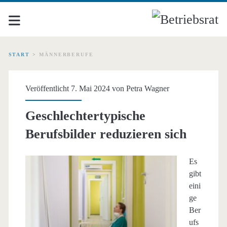
START
>
MÄNNERBERUFE
Schlagwort:
Veröffentlicht 7. Mai 2024 von
Petra Wagner
<span>Männerberufe</s
Geschlechtertypische
Berufsbilder reduzieren sich
Es
gibt
eini
ge
Ber
ufs