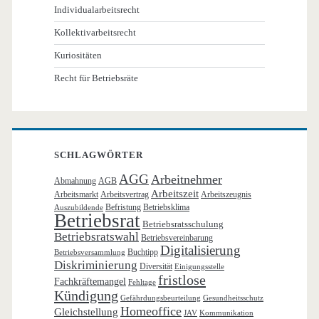
Individualarbeitsrecht
Kollektivarbeitsrecht
Kuriositäten
Recht für Betriebsräte
SCHLAGWÖRTER
AGG
Arbeitnehmer
Abmahnung
AGB
Arbeitszeit
Arbeitsmarkt
Arbeitsvertrag
Arbeitszeugnis
Befristung
Betriebsklima
Auszubildende
Betriebsrat
Betriebsratsschulung
Betriebsratswahl
Betriebsvereinbarung
Digitalisierung
Buchtipp
Betriebsversammlung
Diskriminierung
Diversität
Einigungsstelle
fristlose
Fachkräftemangel
Fehltage
Kündigung
Gefährdungsbeurteilung
Gesundheitsschutz
Homeoffice
Gleichstellung
JAV
Kommunikation