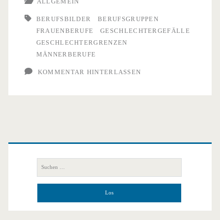
ALLGEMEIN
sich
BERUFSBILDER
BERUFSGRUPPEN
FRAUENBERUFE
GESCHLECHTERGEFÄLLE
GESCHLECHTERGRENZEN
MÄNNERBERUFE
KOMMENTAR HINTERLASSEN
Primäre
Seitenleiste
Suchen
nach: