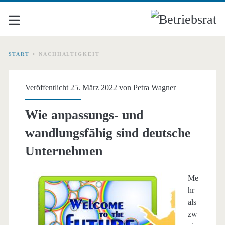
START
>
NACHHALTIGKEIT
Schlagwort:
Veröffentlicht 25. März 2022 von
Petra Wagner
<span>Nachhaltigkeit</
Wie anpassungs- und
wandlungsfähig sind deutsche
Unternehmen
Me
hr
als
zw