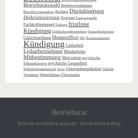
Betriebsratswahl
Betriebsvereinbarung
Digitalisierung
Buchtipp
Betriebsversammlung
Diskriminierung
Diversität
Einigungsstelle
fristlose
Fachkräftemangel
Fehltage
Kündigung
Gefährdungsbeurteilung
Gesundheitsschutz
Homeoffice
Gleichstellung
JAV
Kommunikation
Kündigung
Leiharbeit
Leiharbeitnehmer
Mindestlohn
Mitbestimmung
Motivation
psychische
Erkrankungen
psychische Gesundheit
Schulungsanspruch
Unternehmenskultur
Urlaub
Sucht
Vergütung
Weiterbildung
Überstunden
Betriebsrat
R(r)echt verständlich gemacht - Der Betriebsrat Blog