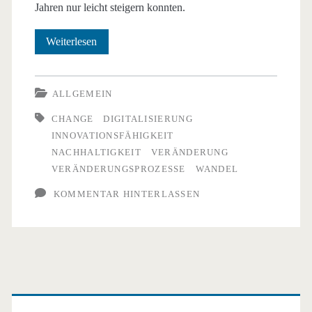
Jahren nur leicht steigern konnten.
Wie
Weiterlesen
anpassungs-
und
ALLGEMEIN
wandlungsfähig
CHANGE
DIGITALISIERUNG
INNOVATIONSFÄHIGKEIT
sind
NACHHALTIGKEIT
VERÄNDERUNG
deutsche
VERÄNDERUNGSPROZESSE
WANDEL
Unternehmen
KOMMENTAR HINTERLASSEN
Primäre