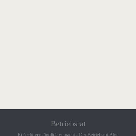
Betriebsrat
R(r)echt verständlich gemacht - Der Betriebsrat Blog