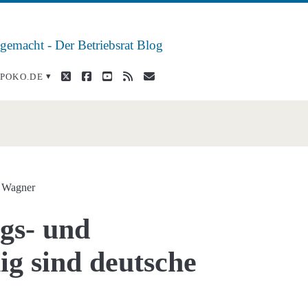
 gemacht - Der Betriebsrat Blog
twitter
facebook
youtube
rss
E-
POKO.DE
Mail
prozesse</span>
a Wagner
gs- und
g sind deutsche