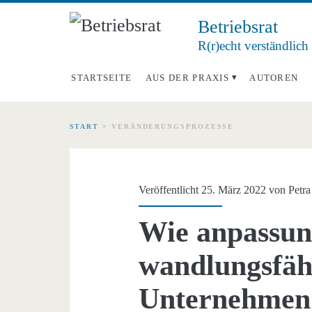
Betriebsrat
R(r)echt verständlich
STARTSEITE
AUS DER PRAXIS
AUTOREN
START
>
VERÄNDERUNGSPROZESSE
Schlagwort:
<span>Veränderungs
Veröffentlicht 25. März 2022 von
Petr
Wie anpassun
wandlungsfähi
Unternehmen