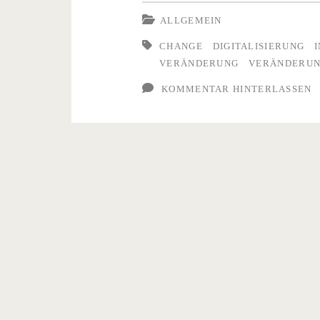
und
ALLGEMEIN
wandlungsfähig
CHANGE
DIGITALISIERUNG
VERÄNDERUNG
VERÄNDERUN
sind
KOMMENTAR HINTERLASSEN
deutsche
Unternehmen