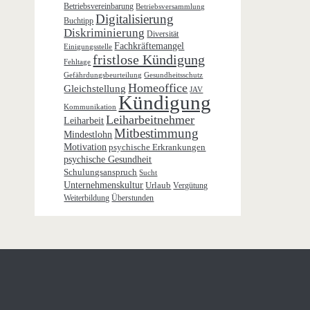
Betriebsvereinbarung
Betriebsversammlung
Digitalisierung
Buchtipp
Diskriminierung
Diversität
Fachkräftemangel
Einigungsstelle
fristlose Kündigung
Fehltage
Gefährdungsbeurteilung
Gesundheitsschutz
Homeoffice
Gleichstellung
JAV
Kündigung
Kommunikation
Leiharbeitnehmer
Leiharbeit
Mitbestimmung
Mindestlohn
Motivation
psychische Erkrankungen
psychische Gesundheit
Schulungsanspruch
Sucht
Unternehmenskultur
Urlaub
Vergütung
Weiterbildung
Überstunden