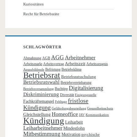
Kuriositäten
Recht für Betriebsräte
SCHLAGWÖRTER
AGG
Arbeitnehmer
Abmahnung
AGB
Arbeitszeit
Arbeitsmarkt
Arbeitsvertrag
Arbeitszeugnis
Befristung
Betriebsklima
Auszubildende
Betriebsrat
Betriebsratsschulung
Betriebsratswahl
Betriebsvereinbarung
Digitalisierung
Buchtipp
Betriebsversammlung
Diskriminierung
Diversität
Einigungsstelle
fristlose
Fachkräftemangel
Fehltage
Kündigung
Gefährdungsbeurteilung
Gesundheitsschutz
Homeoffice
Gleichstellung
JAV
Kommunikation
Kündigung
Leiharbeit
Leiharbeitnehmer
Mindestlohn
Mitbestimmung
Motivation
psychische