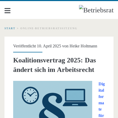
START
>
ONLINE-BETRIEBSRATSSITZUNG
Schlagwort:
Veröffentlicht 10. April 2025 von
Heike Holtmann
<span>Online-
Koalitionsvertrag 2025: Das
Betriebsratssitzung</spa
ändert sich im Arbeitsrecht
Dig
ital
for
ma
te
für