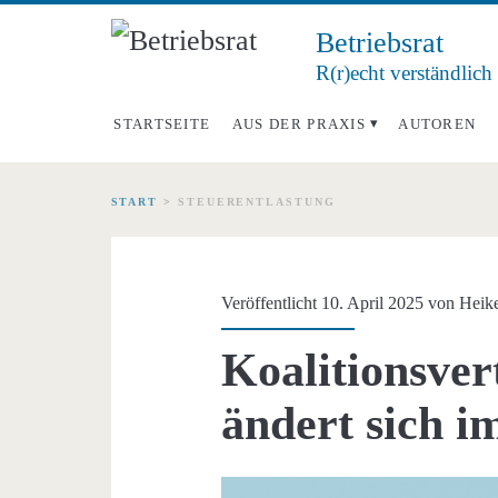
Betriebsrat
R(r)echt verständlich
STARTSEITE
AUS DER PRAXIS
AUTOREN
START
>
STEUERENTLASTUNG
Schlagwort:
<span>Steuerentlas
Veröffentlicht 10. April 2025 von
Heik
Koalitionsver
ändert sich i