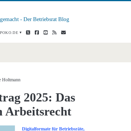
 gemacht - Der Betriebsrat Blog
twitter
facebook
youtube
rss
E-
POKO.DE
Mail
tung</span>
e Holtmann
trag 2025: Das
m Arbeitsrecht
Digitalformate für Betriebsräte,