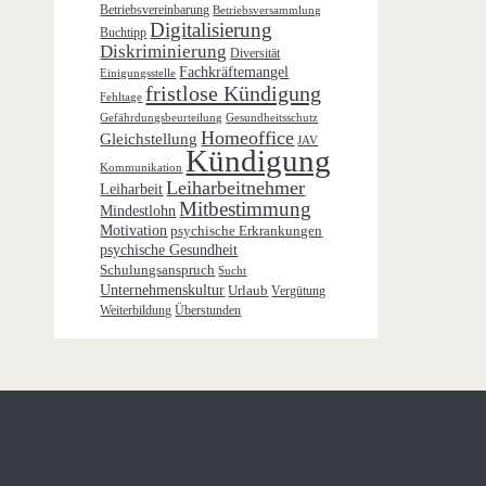
Betriebsvereinbarung
Betriebsversammlung
Digitalisierung
Buchtipp
Diskriminierung
Diversität
Fachkräftemangel
Einigungsstelle
fristlose Kündigung
Fehltage
Gefährdungsbeurteilung
Gesundheitsschutz
Homeoffice
Gleichstellung
JAV
Kündigung
Kommunikation
Leiharbeitnehmer
Leiharbeit
Mitbestimmung
Mindestlohn
Motivation
psychische Erkrankungen
psychische Gesundheit
Schulungsanspruch
Sucht
Unternehmenskultur
Urlaub
Vergütung
Weiterbildung
Überstunden