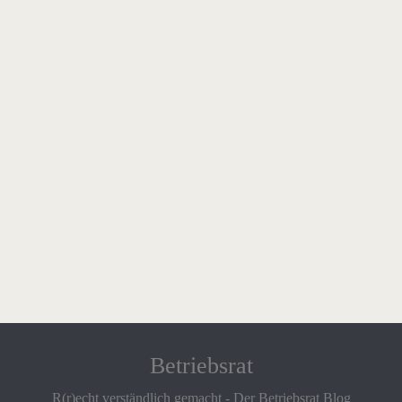
Betriebsrat
R(r)echt verständlich gemacht - Der Betriebsrat Blog