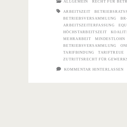
Das
ALLGEMEIN
RECHT FÜR BET
ändert
ARBEITSZEIT
BETRIEBSRATS
BETRIEBSVERSAMMLUNG
BR
sich
ARBEITSZEITERFASSUNG
EQU
im
HÖCHSTARBEITSZEIT
KOALIT
MEHRARBEIT
MINDESTLOHN
Arbeitsrecht
BETRIEBSVERSAMMLUNG
ON
TARIFBINDUNG
TARIFTREUE
ZUTRITTSRECHT FÜR GEWERK
KOMMENTAR HINTERLASSEN