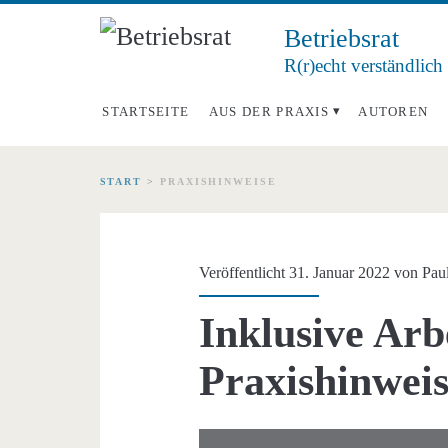
Betriebsrat
R(r)echt verständlich
STARTSEITE
AUS DER PRAXIS
AUTOREN
START
>
PRAXISHINWEISE
Schlagwort:
<span>Praxishinwei
Veröffentlicht 31. Januar 2022 von
Pau
Inklusive Arb
Praxishinwe