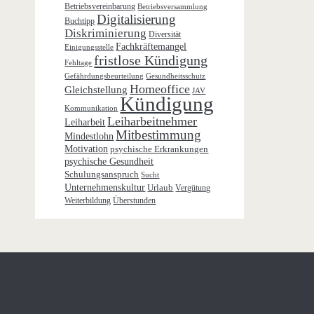
Betriebsvereinbarung
Betriebsversammlung
Digitalisierung
Buchtipp
Diskriminierung
Diversität
Fachkräftemangel
Einigungsstelle
fristlose Kündigung
Fehltage
Gefährdungsbeurteilung
Gesundheitsschutz
Homeoffice
Gleichstellung
JAV
Kündigung
Kommunikation
Leiharbeitnehmer
Leiharbeit
Mitbestimmung
Mindestlohn
Motivation
psychische Erkrankungen
psychische Gesundheit
Schulungsanspruch
Sucht
Unternehmenskultur
Urlaub
Vergütung
Weiterbildung
Überstunden