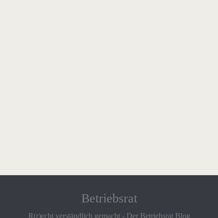
Betriebsrat
R(r)echt verständlich gemacht - Der Betriebsrat Blog