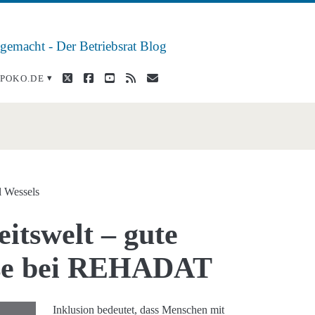
 gemacht - Der Betriebsrat Blog
twitter
facebook
youtube
rss
E-
POKO.DE
Mail
se</span>
l Wessels
eitswelt – gute
ise bei REHADAT
Inklusion bedeutet, dass Menschen mit