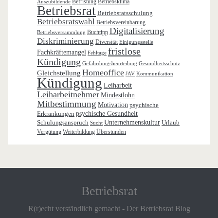
Befristung
Betriebsklima
Auszubildende
Betriebsrat
Betriebsratsschulung
Betriebsratswahl
Betriebsvereinbarung
Digitalisierung
Buchtipp
Betriebsversammlung
Diskriminierung
Diversität
Einigungsstelle
fristlose
Fachkräftemangel
Fehltage
Kündigung
Gefährdungsbeurteilung
Gesundheitsschutz
Homeoffice
Gleichstellung
JAV
Kommunikation
Kündigung
Leiharbeit
Leiharbeitnehmer
Mindestlohn
Mitbestimmung
Motivation
psychische
Erkrankungen
psychische Gesundheit
Schulungsanspruch
Unternehmenskultur
Urlaub
Sucht
Vergütung
Weiterbildung
Überstunden
Betriebsrat
R(r)echt verständlich gemacht - Der Betriebsrat Blog