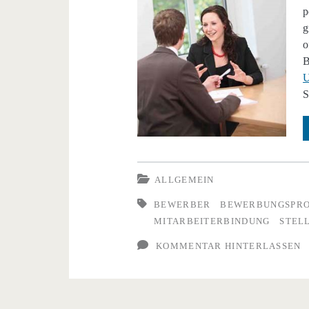
p
g
o
B
U
S
ALLGEMEIN
BEWERBER
BEWERBUNGSPRO
MITARBEITERBINDUNG
STEL
KOMMENTAR HINTERLASSEN