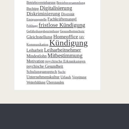
Betriebsvereinbarung
Betriebsversammlung
Digitalisierung
Buchtipp
Diskriminierung
Diversität
Fachkräftemangel
Einigungsstelle
fristlose Kündigung
Fehltage
Gefährdungsbeurteilung
Gesundheitsschutz
Homeoffice
Gleichstellung
JAV
Kündigung
Kommunikation
Leiharbeitnehmer
Leiharbeit
Mitbestimmung
Mindestlohn
Motivation
psychische Erkrankungen
psychische Gesundheit
Schulungsanspruch
Sucht
Unternehmenskultur
Urlaub
Vergütung
Weiterbildung
Überstunden