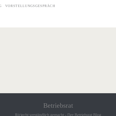
G
VORSTELLUNGSGESPRÄCH
Betriebsrat
R(r)echt verständlich gemacht - Der Betriebsrat Blog