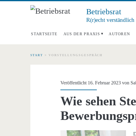
Betriebsrat
R(r)echt verständlich
STARTSEITE
AUS DER PRAXIS
AUTOREN
START
>
VORSTELLUNGSGESPRÄCH
Schlagwort:
<span>Vorstellungs
Veröffentlicht 16. Februar 2023 von
Sa
Wie sehen St
Bewerbungsp
D