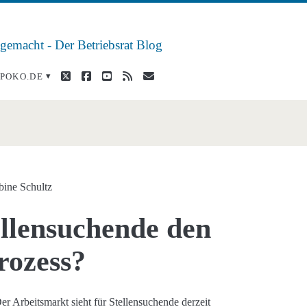
 gemacht - Der Betriebsrat Blog
twitter
facebook
youtube
rss
E-
POKO.DE
Mail
gespräch</span>
bine Schultz
ellensuchende den
rozess?
er Arbeitsmarkt sieht für Stellensuchende derzeit