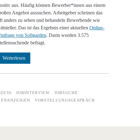
ositiv aus. Häufig können Bewerber*innen aus einem
roßen Angebot aussuchen. Arbeitgeber scheinen das
ft anders zu sehen und behandeln Bewerbende wie
ittsteller. Das ist das Ergebnis einer aktuellen
Online-
mfrage von Softgarden
. Darin wurden 3.575
tellensuchende befragt.
Wie
Weiterlesen
sehen
Stellensuchende
den
ZESS
JOBINTERVIEW
JOBSUCHE
LENANZEIGEN
VORSTELLUNGSGESPRÄCH
Bewerbungsprozess?