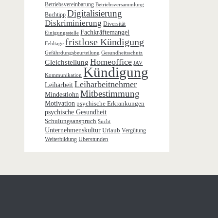
Betriebsvereinbarung
Betriebsversammlung
Digitalisierung
Buchtipp
Diskriminierung
Diversität
Fachkräftemangel
Einigungsstelle
fristlose Kündigung
Fehltage
Gefährdungsbeurteilung
Gesundheitsschutz
Homeoffice
Gleichstellung
JAV
Kündigung
Kommunikation
Leiharbeitnehmer
Leiharbeit
Mitbestimmung
Mindestlohn
Motivation
psychische Erkrankungen
psychische Gesundheit
Schulungsanspruch
Sucht
Unternehmenskultur
Urlaub
Vergütung
Weiterbildung
Überstunden