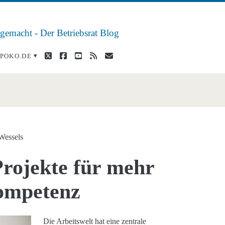
 gemacht - Der Betriebsrat Blog
twitter
facebook
youtube
rss
E-
POKO.DE
Mail
Wessels
Projekte für mehr
ompetenz
Die Arbeitswelt hat eine zentrale