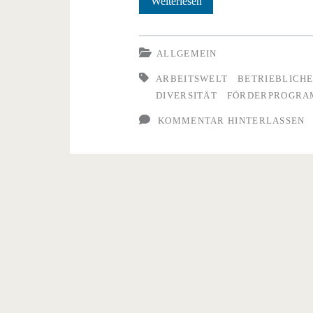
Betriebliche
Weiterlesen
Projekte
für
ALLGEMEIN
mehr
ARBEITSWELT
BETRIEBLICHE
DIVERSITÄT
FÖRDERPROGR
Demokratiekompetenz
KOMMENTAR HINTERLASSEN