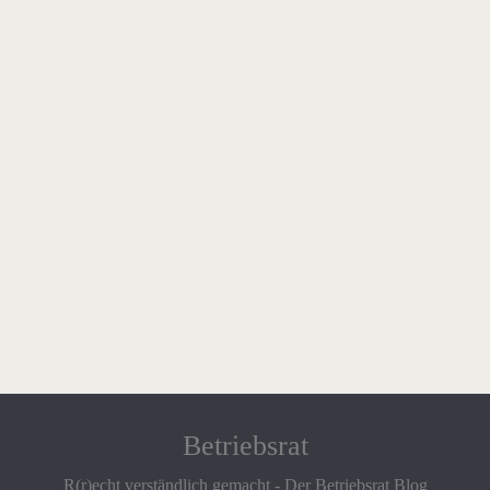
Betriebsrat
R(r)echt verständlich gemacht - Der Betriebsrat Blog