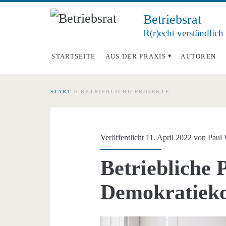
Betriebsrat
R(r)echt verständlich
STARTSEITE
AUS DER PRAXIS
AUTOREN
START
>
BETRIEBLICHE PROJEKTE
Schlagwort:
<span>betriebliche
Veröffentlicht 11. April 2022 von
Paul 
Projekte</span>
Betriebliche 
Demokratiek