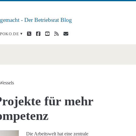
 gemacht - Der Betriebsrat Blog
twitter
facebook
youtube
rss
E-
POKO.DE
Mail
an>
Wessels
Projekte für mehr
ompetenz
Die Arbeitswelt hat eine zentrale