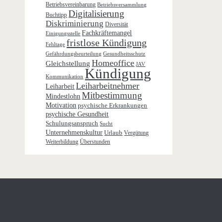
Betriebsvereinbarung
Betriebsversammlung
Digitalisierung
Buchtipp
Diskriminierung
Diversität
Fachkräftemangel
Einigungsstelle
fristlose Kündigung
Fehltage
Gefährdungsbeurteilung
Gesundheitsschutz
Homeoffice
Gleichstellung
JAV
Kündigung
Kommunikation
Leiharbeitnehmer
Leiharbeit
Mitbestimmung
Mindestlohn
Motivation
psychische Erkrankungen
psychische Gesundheit
Schulungsanspruch
Sucht
Unternehmenskultur
Urlaub
Vergütung
Weiterbildung
Überstunden