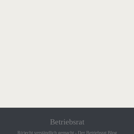
Betriebsrat
R(r)echt verständlich gemacht - Der Betriebsrat Blog