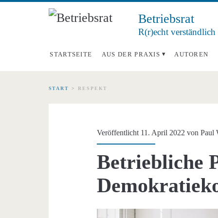
Betriebsrat
R(r)echt verständlich
STARTSEITE
AUS DER PRAXIS
AUTOREN
START
>
RESPEKT
Schlagwort:
<span>Respekt</sp
Veröffentlicht 11. April 2022 von
Paul 
Betriebliche 
Demokratiek