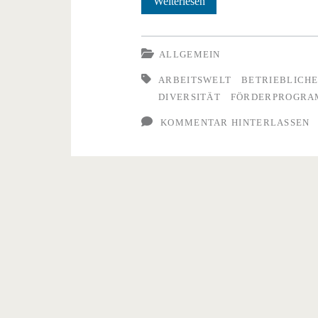
Betriebliche
Weiterlesen
Projekte
für
ALLGEMEIN
mehr
ARBEITSWELT
BETRIEBLICHE
DIVERSITÄT
FÖRDERPROGR
Demokratiekompetenz
KOMMENTAR HINTERLASSEN