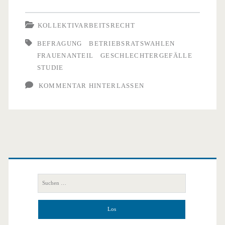
Frauen
braucht
KOLLEKTIVARBEITSRECHT
der
BEFRAGUNG
BETRIEBSRATSWAHLEN
FRAUENANTEIL
GESCHLECHTERGEFÄLLE
Betriebsrat
STUDIE
KOMMENTAR HINTERLASSEN
Primäre
Seitenleiste
Suchen
nach: