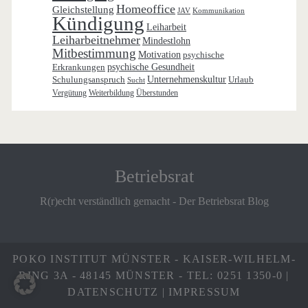
Homeoffice
Gleichstellung
JAV
Kommunikation
Kündigung
Leiharbeit
Leiharbeitnehmer
Mindestlohn
Mitbestimmung
Motivation
psychische
Erkrankungen
psychische Gesundheit
Schulungsanspruch
Unternehmenskultur
Urlaub
Sucht
Vergütung
Weiterbildung
Überstunden
Betriebsrat
R(r)echt verständlich gemacht - Der Betriebsrat Blog
POKO INSTITUT MÜNSTER - KAISER-WILHELM-
RING 3A - 48145 MÜNSTER - TEL: 0251 1350-0 |
DATENSCHUTZ
|
IMPRESSUM