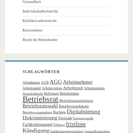
Gesundheit
Individualarbeitsrecht
Kollektivarbeitsrecht
Kuriositäten
Recht für Betriebsräte
SCHLAGWÖRTER
AGG
Arbeitnehmer
Abmahnung
AGB
Arbeitszeit
Arbeitsmarkt
Arbeitsvertrag
Arbeitszeugnis
Befristung
Betriebsklima
Auszubildende
Betriebsrat
Betriebsratsschulung
Betriebsratswahl
Betriebsvereinbarung
Digitalisierung
Buchtipp
Betriebsversammlung
Diskriminierung
Diversität
Einigungsstelle
fristlose
Fachkräftemangel
Fehltage
Kündigung
Gefährdungsbeurteilung
Gesundheitsschutz