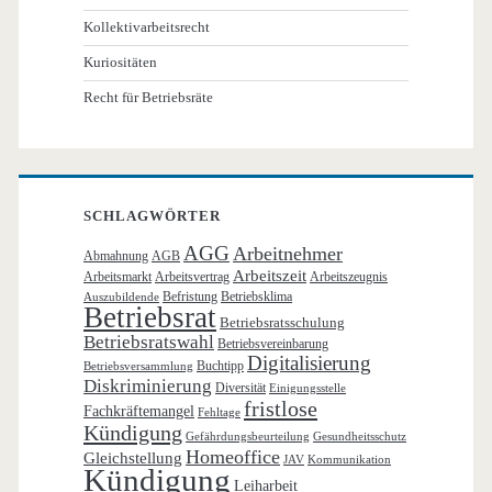
Kollektivarbeitsrecht
Kuriositäten
Recht für Betriebsräte
SCHLAGWÖRTER
AGG
Arbeitnehmer
Abmahnung
AGB
Arbeitszeit
Arbeitsmarkt
Arbeitsvertrag
Arbeitszeugnis
Befristung
Betriebsklima
Auszubildende
Betriebsrat
Betriebsratsschulung
Betriebsratswahl
Betriebsvereinbarung
Digitalisierung
Buchtipp
Betriebsversammlung
Diskriminierung
Diversität
Einigungsstelle
fristlose
Fachkräftemangel
Fehltage
Kündigung
Gefährdungsbeurteilung
Gesundheitsschutz
Homeoffice
Gleichstellung
JAV
Kommunikation
Kündigung
Leiharbeit