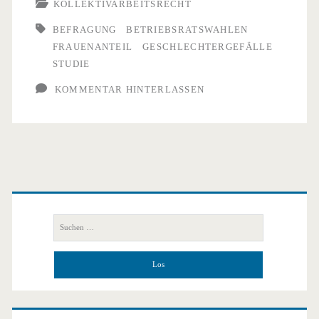
braucht
KOLLEKTIVARBEITSRECHT
der
BEFRAGUNG
BETRIEBSRATSWAHLEN
FRAUENANTEIL
GESCHLECHTERGEFÄLLE
Betriebsrat
STUDIE
KOMMENTAR HINTERLASSEN
Primäre
Seitenleiste
Suchen
nach: