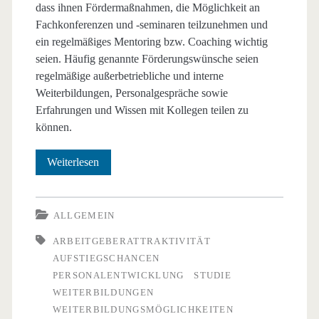
dass ihnen Fördermaßnahmen, die Möglichkeit an
Fachkonferenzen und -seminaren teilzunehmen und
ein regelmäßiges Mentoring bzw. Coaching wichtig
seien. Häufig genannte Förderungswünsche seien
regelmäßige außerbetriebliche und interne
Weiterbildungen, Personalgespräche sowie
Erfahrungen und Wissen mit Kollegen teilen zu
können.
Tun
Weiterlesen
deutsche
Unternehmen
ALLGEMEIN
genug
ARBEITGEBERATTRAKTIVITÄT
AUFSTIEGSCHANCEN
zur
PERSONALENTWICKLUNG
STUDIE
Förderung
WEITERBILDUNGEN
WEITERBILDUNGSMÖGLICHKEITEN
der