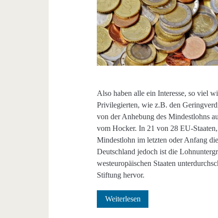
Also haben alle ein Interesse, so viel
Privilegierten, wie z.B. den Geringverdi
von der Anhebung des Mindestlohns auf 
vom Hocker. In 21 von 28 EU-Staaten, d
Mindestlohn im letzten oder Anfang dies
Deutschland jedoch ist die Lohnunterg
westeuropäischen Staaten unterdurchsch
Stiftung hervor.
Nur
Weiterlesen
Bares