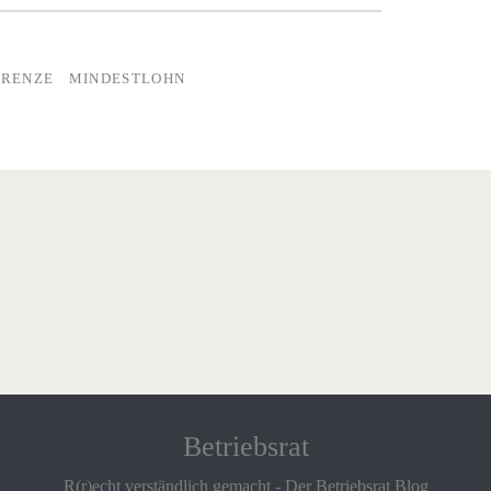
RENZE
MINDESTLOHN
Betriebsrat
R(r)echt verständlich gemacht - Der Betriebsrat Blog