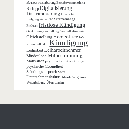
Betriebsvereinbarung
Betriebsversammlung
Digitalisierung
Buchtipp
Diskriminierung
Diversität
Fachkräftemangel
Einigungsstelle
fristlose Kündigung
Fehltage
Gefährdungsbeurteilung
Gesundheitsschutz
Homeoffice
Gleichstellung
JAV
Kündigung
Kommunikation
Leiharbeitnehmer
Leiharbeit
Mitbestimmung
Mindestlohn
Motivation
psychische Erkrankungen
psychische Gesundheit
Schulungsanspruch
Sucht
Unternehmenskultur
Urlaub
Vergütung
Weiterbildung
Überstunden