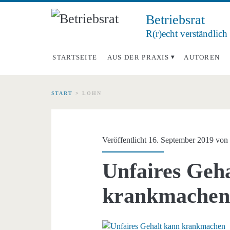
Betriebsrat
R(r)echt verständlich
STARTSEITE
AUS DER PRAXIS
AUTOREN
START
>
LOHN
Schlagwort:
<span>Lohn</span
Veröffentlicht 16. September 2019 vo
Unfaires Geh
krankmache