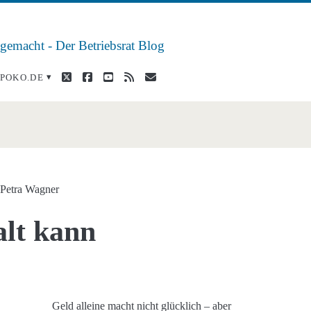
 gemacht - Der Betriebsrat Blog
twitter
facebook
youtube
rss
E-
POKO.DE
Mail
>
n
Petra Wagner
alt kann
n
Geld alleine macht nicht glücklich – aber