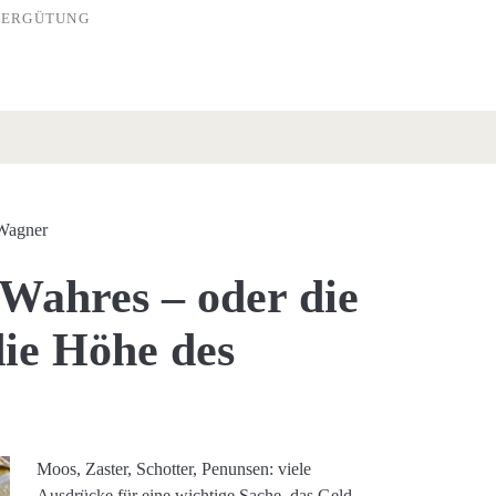
VERGÜTUNG
 Wagner
 Wahres – oder die
die Höhe des
Moos, Zaster, Schotter, Penunsen: viele
Ausdrücke für eine wichtige Sache, das Geld.