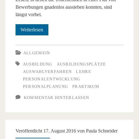
Bewerbungen gnadenlos aussieben konnten, sind
längst vorbei.
Ist
Weiterlesen
der
schwache
ALLGEMEIN
Schüler
AUSBILDUNG
AUSBILDUNGSPLÄTZE
AUSWAHLVERFAHREN
LEHRE
ein
PERSONALENTWICKLUNG
besserer
PERSONALPLANUNG
PRAKTIKUM
Lehrling?
KOMMENTAR HINTERLASSEN
Veröffentlicht 17. August 2016 von
Paula Schneider