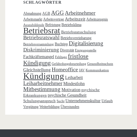
SCHLAGWÖRTER
AGG
Arbeitnehmer
Abmahnung
AGB
Arbeitszeit
Arbeitsmarkt
Arbeitsvertrag
Arbeitszeugnis
Befristung
Betriebsklima
Auszubildende
Betriebsrat
Betriebsratsschulung
Betriebsratswahl
Betriebsvereinbarung
Digitalisierung
Buchtipp
Betriebsversammlung
Diskriminierung
Diversität
Einigungsstelle
fristlose
Fachkräftemangel
Fehltage
Kündigung
Gefährdungsbeurteilung
Gesundheitsschutz
Homeoffice
Gleichstellung
JAV
Kommunikation
Kündigung
Leiharbeit
Leiharbeitnehmer
Mindestlohn
Mitbestimmung
Motivation
psychische
Erkrankungen
psychische Gesundheit
Schulungsanspruch
Unternehmenskultur
Urlaub
Sucht
Vergütung
Weiterbildung
Überstunden