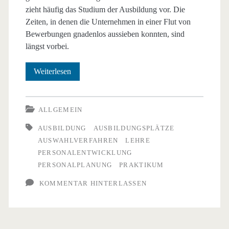
zieht häufig das Studium der Ausbildung vor. Die
Zeiten, in denen die Unternehmen in einer Flut von
Bewerbungen gnadenlos aussieben konnten, sind
längst vorbei.
Ist
Weiterlesen
der
schwache
ALLGEMEIN
Schüler
AUSBILDUNG
AUSBILDUNGSPLÄTZE
AUSWAHLVERFAHREN
LEHRE
ein
PERSONALENTWICKLUNG
besserer
PERSONALPLANUNG
PRAKTIKUM
Lehrling?
KOMMENTAR HINTERLASSEN