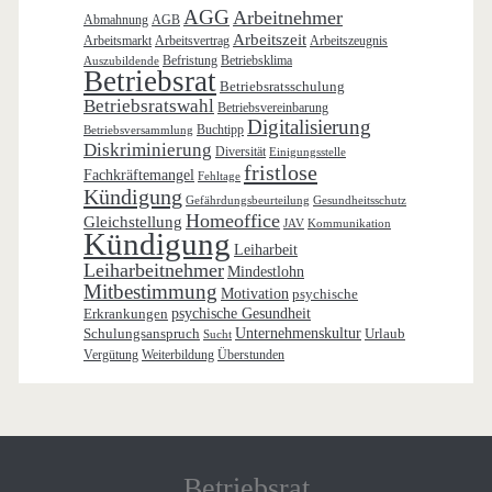
AGG
Arbeitnehmer
Abmahnung
AGB
Arbeitszeit
Arbeitsmarkt
Arbeitsvertrag
Arbeitszeugnis
Befristung
Betriebsklima
Auszubildende
Betriebsrat
Betriebsratsschulung
Betriebsratswahl
Betriebsvereinbarung
Digitalisierung
Buchtipp
Betriebsversammlung
Diskriminierung
Diversität
Einigungsstelle
fristlose
Fachkräftemangel
Fehltage
Kündigung
Gefährdungsbeurteilung
Gesundheitsschutz
Homeoffice
Gleichstellung
JAV
Kommunikation
Kündigung
Leiharbeit
Leiharbeitnehmer
Mindestlohn
Mitbestimmung
Motivation
psychische
Erkrankungen
psychische Gesundheit
Schulungsanspruch
Unternehmenskultur
Urlaub
Sucht
Vergütung
Weiterbildung
Überstunden
Betriebsrat