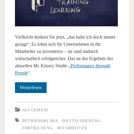
Vielleicht denken Sie jetzt, „das habe ich doch immer
gesagt“: Es lohnt sich für Unternehmen in die
Mitarbeiter zu investieren – sie sind dadurch
wirtschaftlich erfolgreicher. Das ist das Ergebnis der
aktuellen Mc Kinsey Studie „
Performance through
People
“.
Investition
Weiterlesen
in
Mitarbeiter
ALLGEMEIN
und
BETRIEBSKLIMA
DIGITALISIERUNG
FORTBILDUNG
MITARBEITER
Weiterbildung