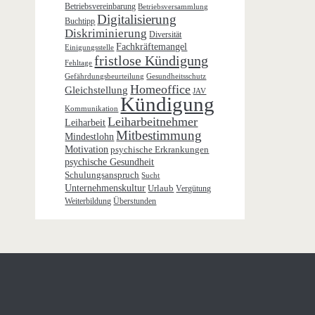
Betriebsvereinbarung
Betriebsversammlung
Digitalisierung
Buchtipp
Diskriminierung
Diversität
Fachkräftemangel
Einigungsstelle
fristlose Kündigung
Fehltage
Gefährdungsbeurteilung
Gesundheitsschutz
Homeoffice
Gleichstellung
JAV
Kündigung
Kommunikation
Leiharbeitnehmer
Leiharbeit
Mitbestimmung
Mindestlohn
Motivation
psychische Erkrankungen
psychische Gesundheit
Schulungsanspruch
Sucht
Unternehmenskultur
Urlaub
Vergütung
Weiterbildung
Überstunden