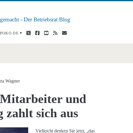
 gemacht - Der Betriebsrat Blog
twitter
facebook
youtube
rss
E-
POKO.DE
Mail
span>
tra Wagner
n Mitarbeiter und
 zahlt sich aus
Vielleicht denken Sie jetzt, „das