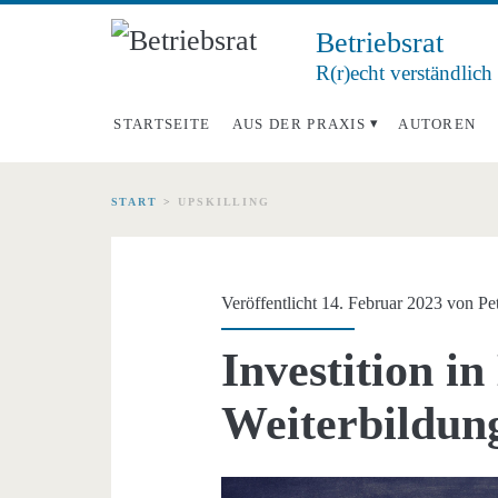
Betriebsrat
R(r)echt verständlich
STARTSEITE
AUS DER PRAXIS
AUTOREN
START
>
UPSKILLING
Schlagwort:
<span>Upskilling</
Veröffentlicht 14. Februar 2023 von
Pe
Investition i
Weiterbildung