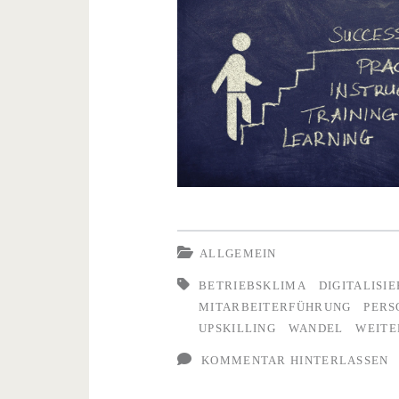
ALLGEMEIN
BETRIEBSKLIMA
DIGITALISI
MITARBEITERFÜHRUNG
PERS
UPSKILLING
WANDEL
WEITE
KOMMENTAR HINTERLASSEN