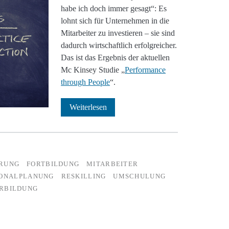
habe ich doch immer gesagt“: Es
lohnt sich für Unternehmen in die
Mitarbeiter zu investieren – sie sind
dadurch wirtschaftlich erfolgreicher.
Das ist das Ergebnis der aktuellen
Mc Kinsey Studie „
Performance
through People
“.
Investition
Weiterlesen
in
Mitarbeiter
und
ERUNG
FORTBILDUNG
MITARBEITER
ONALPLANUNG
RESKILLING
UMSCHULUNG
Weiterbildung
RBILDUNG
zahlt
sich