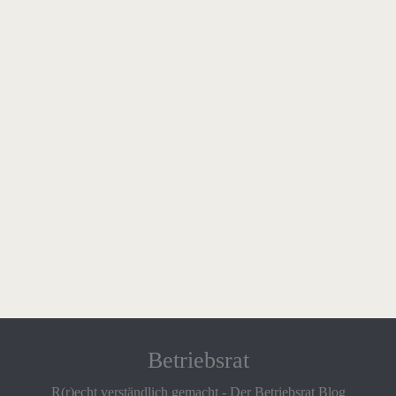
Betriebsrat
R(r)echt verständlich gemacht - Der Betriebsrat Blog