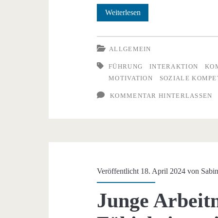
Die
Weiterlesen
Rolle
der
ALLGEMEIN
sozialen
FÜHRUNG
INTERAKTION
KO
MOTIVATION
SOZIALE KOMPE
Kompetenz
KOMMENTAR HINTERLASSEN
in
der
Betriebsratsarbeit
Veröffentlicht 18. April 2024 von
Sabin
Junge Arbeit