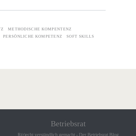
TZ
METHODISCHE KOMPENTENZ
PERSÖNLICHE KOMPETENZ
SOFT SKILLS
Betriebsrat
R(r)echt verständlich gemacht - Der Betriebsrat Blog