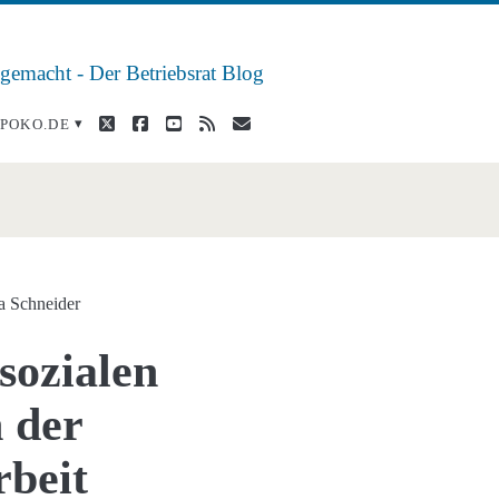
 gemacht - Der Betriebsrat Blog
twitter
facebook
youtube
rss
E-
POKO.DE
Mail
a Schneider
sozialen
 der
rbeit