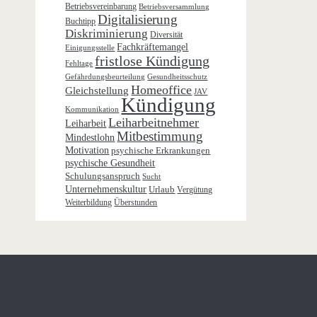
Betriebsvereinbarung
Betriebsversammlung
Digitalisierung
Buchtipp
Diskriminierung
Diversität
Fachkräftemangel
Einigungsstelle
fristlose Kündigung
Fehltage
Gefährdungsbeurteilung
Gesundheitsschutz
Homeoffice
Gleichstellung
JAV
Kündigung
Kommunikation
Leiharbeitnehmer
Leiharbeit
Mitbestimmung
Mindestlohn
Motivation
psychische Erkrankungen
psychische Gesundheit
Schulungsanspruch
Sucht
Unternehmenskultur
Urlaub
Vergütung
Weiterbildung
Überstunden