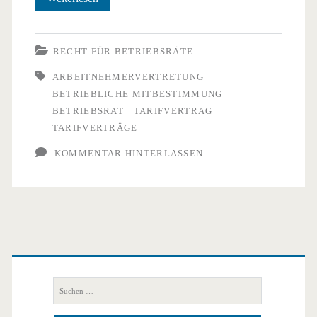
Mitbestimmung:
stabile
RECHT FÜR BETRIEBSRÄTE
Konstante
ARBEITNEHMERVERTRETUNG
BETRIEBLICHE MITBESTIMMUNG
in
BETRIEBSRAT
TARIFVERTRAG
deutschen
TARIFVERTRÄGE
Unternehmen?
KOMMENTAR HINTERLASSEN
Primäre
Seitenleiste
Suchen
nach: