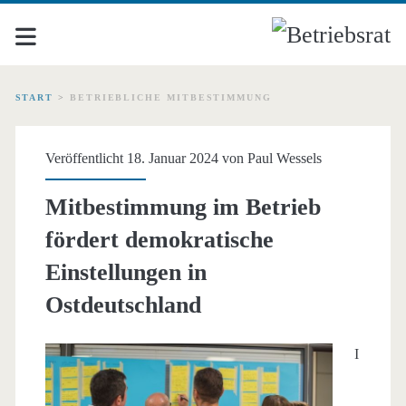
START
>
BETRIEBLICHE MITBESTIMMUNG
Schlagwort:
Veröffentlicht 18. Januar 2024 von
Paul Wessels
<span>betriebliche
Mitbestimmung im Betrieb
Mitbestimmung</span>
fördert demokratische
Einstellungen in
Ostdeutschland
I