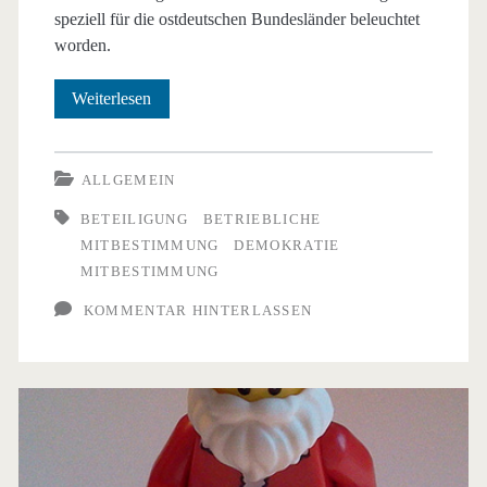
speziell für die ostdeutschen Bundesländer beleuchtet
worden.
Mitbestimmung
Weiterlesen
im
Betrieb
ALLGEMEIN
fördert
BETEILIGUNG
BETRIEBLICHE
MITBESTIMMUNG
DEMOKRATIE
demokratische
MITBESTIMMUNG
Einstellungen
KOMMENTAR HINTERLASSEN
in
Ostdeutschland