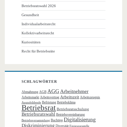
Betriebsratswahl 2026
Gesundheit
Individualarbeitsrecht
Kollektivarbeitsrecht
Kuriositäten
Recht für Betriebsräte
SCHLAGWÖRTER
AGG
Arbeitnehmer
Abmahnung
AGB
Arbeitszeit
Arbeitsmarkt
Arbeitsvertrag
Arbeitszeugnis
Befristung
Betriebsklima
Auszubildende
Betriebsrat
Betriebsratsschulung
Betriebsratswahl
Betriebsvereinbarung
Digitalisierung
Buchtipp
Betriebsversammlung
Diskriminierung
Diversität
Einigungsstelle