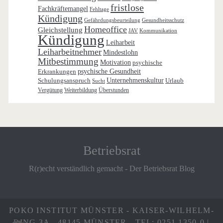
fristlose
Fachkräftemangel
Fehltage
Kündigung
Gefährdungsbeurteilung
Gesundheitsschutz
Homeoffice
Gleichstellung
JAV
Kommunikation
Kündigung
Leiharbeit
Leiharbeitnehmer
Mindestlohn
Mitbestimmung
Motivation
psychische
Erkrankungen
psychische Gesundheit
Schulungsanspruch
Unternehmenskultur
Urlaub
Sucht
Vergütung
Weiterbildung
Überstunden
Betriebsrat
R(r)echt verständlich gemacht - Der Betriebsrat Blog
POKO INSTITUT MÜNSTER - KAISER-WILHELM-
RING 3A - 48145 MÜNSTER - TEL: 0251 1350-0 |