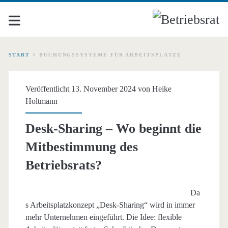
START
>
BUCHUNGSSYSTEME FÜR ARBEITSPLÄTZE
Schlagwort:
Veröffentlicht 13. November 2024 von
Heike
<span>Buchungssysteme
Holtmann
für
Desk-Sharing – Wo beginnt die
Mitbestimmung des
Arbeitsplätze</span>
Betriebsrats?
Da
s Arbeitsplatzkonzept „Desk-Sharing“ wird in immer
mehr Unternehmen eingeführt. Die Idee: flexible