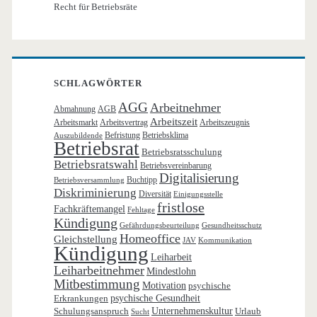
Recht für Betriebsräte
SCHLAGWÖRTER
AGG
Arbeitnehmer
Abmahnung
AGB
Arbeitszeit
Arbeitsmarkt
Arbeitsvertrag
Arbeitszeugnis
Befristung
Betriebsklima
Auszubildende
Betriebsrat
Betriebsratsschulung
Betriebsratswahl
Betriebsvereinbarung
Digitalisierung
Buchtipp
Betriebsversammlung
Diskriminierung
Diversität
Einigungsstelle
fristlose
Fachkräftemangel
Fehltage
Kündigung
Gefährdungsbeurteilung
Gesundheitsschutz
Homeoffice
Gleichstellung
JAV
Kommunikation
Kündigung
Leiharbeit
Leiharbeitnehmer
Mindestlohn
Mitbestimmung
Motivation
psychische
Erkrankungen
psychische Gesundheit
Schulungsanspruch
Unternehmenskultur
Urlaub
Sucht