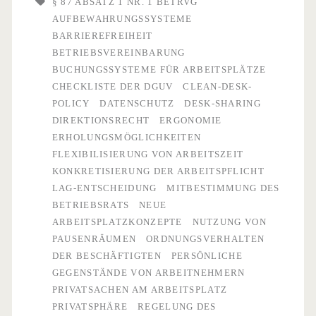
§ 87 ABSATZ 1 NR. 1 BETRVG
AUFBEWAHRUNGSSYSTEME
beginnt
BARRIEREFREIHEIT
die
BETRIEBSVEREINBARUNG
BUCHUNGSSYSTEME FÜR ARBEITSPLÄTZE
Mitbestimmung
CHECKLISTE DER DGUV
CLEAN-DESK-
des
POLICY
DATENSCHUTZ
DESK-SHARING
DIREKTIONSRECHT
ERGONOMIE
Betriebsrats?
ERHOLUNGSMÖGLICHKEITEN
FLEXIBILISIERUNG VON ARBEITSZEIT
KONKRETISIERUNG DER ARBEITSPFLICHT
LAG-ENTSCHEIDUNG
MITBESTIMMUNG DES
BETRIEBSRATS
NEUE
ARBEITSPLATZKONZEPTE
NUTZUNG VON
PAUSENRÄUMEN
ORDNUNGSVERHALTEN
DER BESCHÄFTIGTEN
PERSÖNLICHE
GEGENSTÄNDE VON ARBEITNEHMERN
PRIVATSACHEN AM ARBEITSPLATZ
PRIVATSPHÄRE
REGELUNG DES