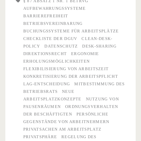
§ 87 ABSATZ 1 NR. 1 BETRVG
AUFBEWAHRUNGSSYSTEME
beginnt
BARRIEREFREIHEIT
die
BETRIEBSVEREINBARUNG
BUCHUNGSSYSTEME FÜR ARBEITSPLÄTZE
Mitbestimmung
CHECKLISTE DER DGUV
CLEAN-DESK-
des
POLICY
DATENSCHUTZ
DESK-SHARING
DIREKTIONSRECHT
ERGONOMIE
Betriebsrats?
ERHOLUNGSMÖGLICHKEITEN
FLEXIBILISIERUNG VON ARBEITSZEIT
KONKRETISIERUNG DER ARBEITSPFLICHT
LAG-ENTSCHEIDUNG
MITBESTIMMUNG DES
BETRIEBSRATS
NEUE
ARBEITSPLATZKONZEPTE
NUTZUNG VON
PAUSENRÄUMEN
ORDNUNGSVERHALTEN
DER BESCHÄFTIGTEN
PERSÖNLICHE
GEGENSTÄNDE VON ARBEITNEHMERN
PRIVATSACHEN AM ARBEITSPLATZ
PRIVATSPHÄRE
REGELUNG DES