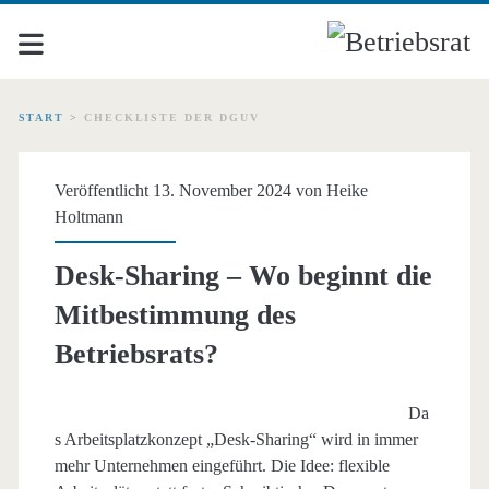
START
>
CHECKLISTE DER DGUV
Schlagwort:
Veröffentlicht 13. November 2024 von
Heike
<span>Checkliste
Holtmann
der
Desk-Sharing – Wo beginnt die
Mitbestimmung des
DGUV</span>
Betriebsrats?
Da
s Arbeitsplatzkonzept „Desk-Sharing“ wird in immer
mehr Unternehmen eingeführt. Die Idee: flexible