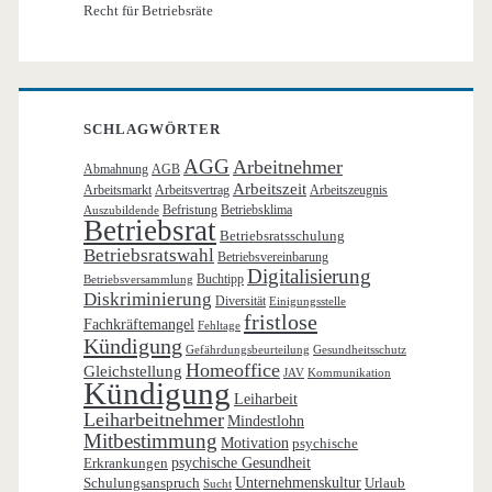
Recht für Betriebsräte
SCHLAGWÖRTER
AGG
Arbeitnehmer
Abmahnung
AGB
Arbeitszeit
Arbeitsmarkt
Arbeitsvertrag
Arbeitszeugnis
Befristung
Betriebsklima
Auszubildende
Betriebsrat
Betriebsratsschulung
Betriebsratswahl
Betriebsvereinbarung
Digitalisierung
Buchtipp
Betriebsversammlung
Diskriminierung
Diversität
Einigungsstelle
fristlose
Fachkräftemangel
Fehltage
Kündigung
Gefährdungsbeurteilung
Gesundheitsschutz
Homeoffice
Gleichstellung
JAV
Kommunikation
Kündigung
Leiharbeit
Leiharbeitnehmer
Mindestlohn
Mitbestimmung
Motivation
psychische
Erkrankungen
psychische Gesundheit
Schulungsanspruch
Unternehmenskultur
Urlaub
Sucht