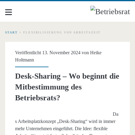
START
>
FLEXIBILISIERUNG VON ARBEITSZEIT
Schlagwort:
Veröffentlicht 13. November 2024 von
Heike
<span>Flexibilisierung
Holtmann
von
Desk-Sharing – Wo beginnt die
Mitbestimmung des
Arbeitszeit</span>
Betriebsrats?
Da
s Arbeitsplatzkonzept „Desk-Sharing“ wird in immer
mehr Unternehmen eingeführt. Die Idee: flexible