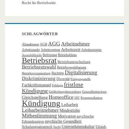
Recht für Betriebsräte
SCHLAGWÖRTER
AGG
Arbeitnehmer
Abmahnung
AGB
Arbeitszeit
Arbeitsmarkt
Arbeitsvertrag
Arbeitszeugnis
Befristung
Betriebsklima
Auszubildende
Betriebsrat
Betriebsratsschulung
Betriebsratswahl
Betriebsvereinbarung
Digitalisierung
Buchtipp
Betriebsversammlung
Diskriminierung
Diversität
Einigungsstelle
fristlose
Fachkräftemangel
Fehltage
Kündigung
Gefährdungsbeurteilung
Gesundheitsschutz
Homeoffice
Gleichstellung
JAV
Kommunikation
Kündigung
Leiharbeit
Leiharbeitnehmer
Mindestlohn
Mitbestimmung
Motivation
psychische
Erkrankungen
psychische Gesundheit
Schulungsanspruch
Unternehmenskultur
Urlaub
Sucht