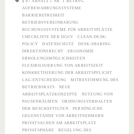
§ 87 ABSATZ 1 NR. 1 BETRVG
AUFBEWAHRUNGSSYSTEME
beginnt
BARRIEREFREIHEIT
die
BETRIEBSVEREINBARUNG
BUCHUNGSSYSTEME FÜR ARBEITSPLÄTZE
Mitbestimmung
CHECKLISTE DER DGUV
CLEAN-DESK-
des
POLICY
DATENSCHUTZ
DESK-SHARING
DIREKTIONSRECHT
ERGONOMIE
Betriebsrats?
ERHOLUNGSMÖGLICHKEITEN
FLEXIBILISIERUNG VON ARBEITSZEIT
KONKRETISIERUNG DER ARBEITSPFLICHT
LAG-ENTSCHEIDUNG
MITBESTIMMUNG DES
BETRIEBSRATS
NEUE
ARBEITSPLATZKONZEPTE
NUTZUNG VON
PAUSENRÄUMEN
ORDNUNGSVERHALTEN
DER BESCHÄFTIGTEN
PERSÖNLICHE
GEGENSTÄNDE VON ARBEITNEHMERN
PRIVATSACHEN AM ARBEITSPLATZ
PRIVATSPHÄRE
REGELUNG DES