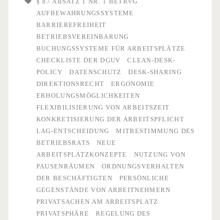
§ 87 ABSATZ 1 NR. 1 BETRVG
AUFBEWAHRUNGSSYSTEME
beginnt
BARRIEREFREIHEIT
die
BETRIEBSVEREINBARUNG
BUCHUNGSSYSTEME FÜR ARBEITSPLÄTZE
Mitbestimmung
CHECKLISTE DER DGUV
CLEAN-DESK-
des
POLICY
DATENSCHUTZ
DESK-SHARING
DIREKTIONSRECHT
ERGONOMIE
Betriebsrats?
ERHOLUNGSMÖGLICHKEITEN
FLEXIBILISIERUNG VON ARBEITSZEIT
KONKRETISIERUNG DER ARBEITSPFLICHT
LAG-ENTSCHEIDUNG
MITBESTIMMUNG DES
BETRIEBSRATS
NEUE
ARBEITSPLATZKONZEPTE
NUTZUNG VON
PAUSENRÄUMEN
ORDNUNGSVERHALTEN
DER BESCHÄFTIGTEN
PERSÖNLICHE
GEGENSTÄNDE VON ARBEITNEHMERN
PRIVATSACHEN AM ARBEITSPLATZ
PRIVATSPHÄRE
REGELUNG DES