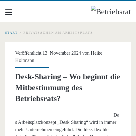
START
>
PRIVATSACHEN AM ARBEITSPLATZ
Schlagwort:
Veröffentlicht 13. November 2024 von
Heike
<span>Privatsachen
Holtmann
am
Desk-Sharing – Wo beginnt die
Mitbestimmung des
Arbeitsplatz</span>
Betriebsrats?
Da
s Arbeitsplatzkonzept „Desk-Sharing“ wird in immer
mehr Unternehmen eingeführt. Die Idee: flexible