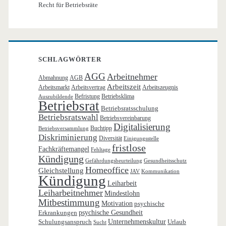
Recht für Betriebsräte
SCHLAGWÖRTER
AGG
Arbeitnehmer
Abmahnung
AGB
Arbeitszeit
Arbeitsmarkt
Arbeitsvertrag
Arbeitszeugnis
Befristung
Betriebsklima
Auszubildende
Betriebsrat
Betriebsratsschulung
Betriebsratswahl
Betriebsvereinbarung
Digitalisierung
Buchtipp
Betriebsversammlung
Diskriminierung
Diversität
Einigungsstelle
fristlose
Fachkräftemangel
Fehltage
Kündigung
Gefährdungsbeurteilung
Gesundheitsschutz
Homeoffice
Gleichstellung
JAV
Kommunikation
Kündigung
Leiharbeit
Leiharbeitnehmer
Mindestlohn
Mitbestimmung
Motivation
psychische
Erkrankungen
psychische Gesundheit
Schulungsanspruch
Unternehmenskultur
Urlaub
Sucht