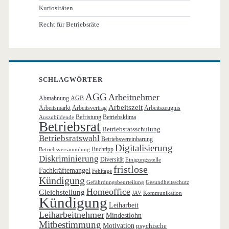
Kuriositäten
Recht für Betriebsräte
SCHLAGWÖRTER
AGG
Arbeitnehmer
Abmahnung
AGB
Arbeitszeit
Arbeitsmarkt
Arbeitsvertrag
Arbeitszeugnis
Befristung
Betriebsklima
Auszubildende
Betriebsrat
Betriebsratsschulung
Betriebsratswahl
Betriebsvereinbarung
Digitalisierung
Buchtipp
Betriebsversammlung
Diskriminierung
Diversität
Einigungsstelle
fristlose
Fachkräftemangel
Fehltage
Kündigung
Gefährdungsbeurteilung
Gesundheitsschutz
Homeoffice
Gleichstellung
JAV
Kommunikation
Kündigung
Leiharbeit
Leiharbeitnehmer
Mindestlohn
Mitbestimmung
Motivation
psychische