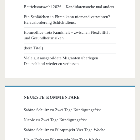
Betriebsratswahl 2026 – Kandidatensuche mal anders
Ein Schläfchen in Ehren kann niemand verwehren?
Herausforderung Schichtdienst
Homeoffice trotz Krankheit – zwischen Flexibilität
und Gesundheitsrisiken
(kein Titel)
Viele gut ausgebildete Migranten überlegen
Deutschland wieder zu verlassen
NEUESTE KOMMENTARE
Sabine Schultz
zu
Zwei Tage Kündigungsfrist…
Nicole
zu
Zwei Tage Kündigungsfrist…
Sabine Schultz
zu
Pilotprojekt Vier-Tage-Woche
Klaus Krebs
zu
Pilotprojekt Vier-Tage-Woche