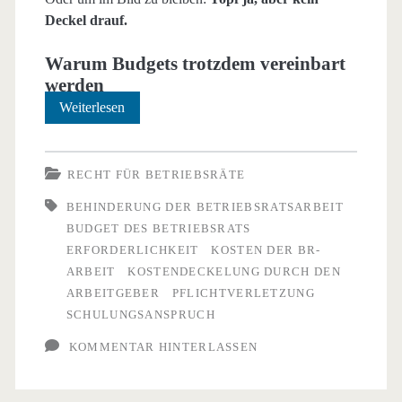
Deckel drauf.
Warum Budgets trotzdem vereinbart
werden
Die
Weiterlesen
„Topflösung“
–
RECHT FÜR BETRIEBSRÄTE
was
BEHINDERUNG DER BETRIEBSRATSARBEIT
BUDGET DES BETRIEBSRATS
von
ERFORDERLICHKEIT
KOSTEN DER BR-
einem
ARBEIT
KOSTENDECKELUNG DURCH DEN
ARBEITGEBER
PFLICHTVERLETZUNG
Budget
SCHULUNGSANSPRUCH
für
KOMMENTAR HINTERLASSEN
Betriebsratskosten
zu