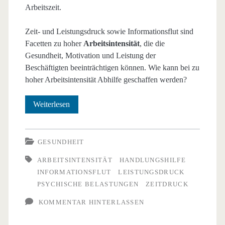
Arbeitszeit.
Zeit- und Leistungsdruck sowie Informationsflut sind
Facetten zu hoher
Arbeitsintensität
, die die
Gesundheit, Motivation und Leistung der
Beschäftigten beeinträchtigen können. Wie kann bei zu
hoher Arbeitsintensität Abhilfe geschaffen werden?
Umgang
Weiterlesen
mit
Zeit-
GESUNDHEIT
und
ARBEITSINTENSITÄT
HANDLUNGSHILFE
INFORMATIONSFLUT
LEISTUNGSDRUCK
Leistungsdruck
PSYCHISCHE BELASTUNGEN
ZEITDRUCK
sowie
KOMMENTAR HINTERLASSEN
Informationsflut