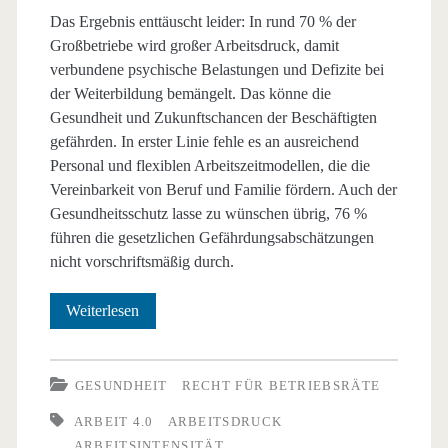
Das Ergebnis enttäuscht leider: In rund 70 % der
Großbetriebe wird großer Arbeitsdruck, damit
verbundene psychische Belastungen und Defizite bei
der Weiterbildung bemängelt. Das könne die
Gesundheit und Zukunftschancen der Beschäftigten
gefährden. In erster Linie fehle es an ausreichend
Personal und flexiblen Arbeitszeitmodellen, die die
Vereinbarkeit von Beruf und Familie fördern. Auch der
Gesundheitsschutz lasse zu wünschen übrig, 76 %
führen die gesetzlichen Gefährdungsabschätzungen
nicht vorschriftsmäßig durch.
Arbeit
Weiterlesen
4.0
in
GESUNDHEIT
RECHT FÜR BETRIEBSRÄTE
deutschen
ARBEIT 4.0
ARBEITSDRUCK
ARBEITSINTENSITÄT