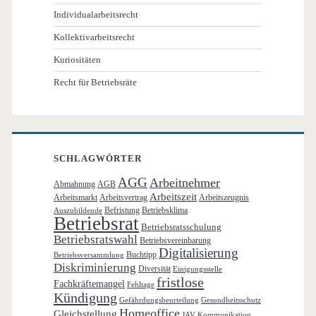
Individualarbeitsrecht
Kollektivarbeitsrecht
Kuriositäten
Recht für Betriebsräte
SCHLAGWÖRTER
AGG
Arbeitnehmer
Abmahnung
AGB
Arbeitszeit
Arbeitsmarkt
Arbeitsvertrag
Arbeitszeugnis
Befristung
Betriebsklima
Auszubildende
Betriebsrat
Betriebsratsschulung
Betriebsratswahl
Betriebsvereinbarung
Digitalisierung
Buchtipp
Betriebsversammlung
Diskriminierung
Diversität
Einigungsstelle
fristlose
Fachkräftemangel
Fehltage
Kündigung
Gefährdungsbeurteilung
Gesundheitsschutz
Homeoffice
Gleichstellung
JAV
Kommunikation