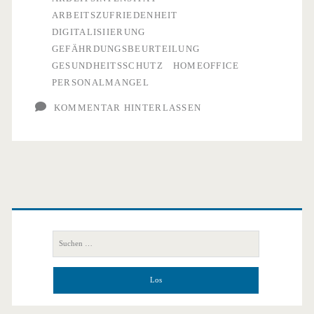
Unternehmen
ARBEITSZUFRIEDENHEIT
DIGITALISIIERUNG
GEFÄHRDUNGSBEURTEILUNG
GESUNDHEITSSCHUTZ
HOMEOFFICE
PERSONALMANGEL
KOMMENTAR HINTERLASSEN
Primäre
Seitenleiste
Suchen
nach: